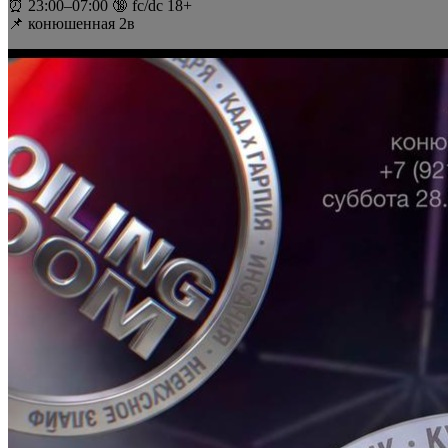
⏰ 23:00–07:00 🔞 fc/dc 18+
📌 конюшенная 2в