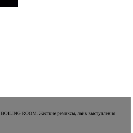
мат BOILING ROOM. Жесткие ремиксы, лайв-выступления