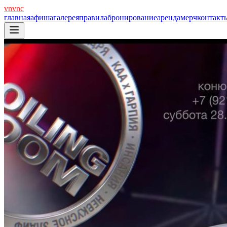
vnvnc
главная
афиша
галерея
правила
бронирование
аренда
мерч
контакт