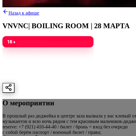
Назад к афише
VNVNC| BOILING ROOM | 28 МАРТА
18
+
О мероприятии
В прошлый раз диджейка в центре зала вызвала у вас клевый
музыкантов и всю ночь рядом с тем красивым мальчиков-дидже
reserve: +7 (921) 410-44-40 / билет / бронь = вход без очереди
с собой берём паспорт / военный билет / права;