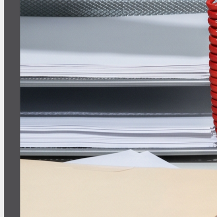
VNVNC | OF
| 5 ИЮНЯ
18
+