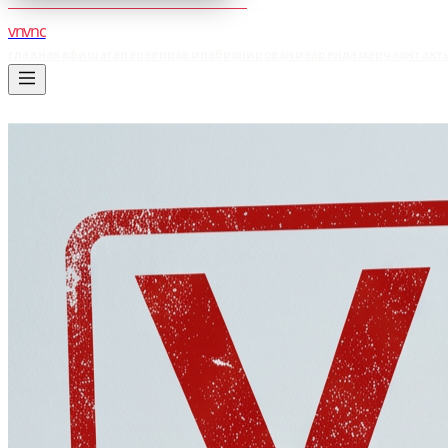
vnvnc
главная
афиша
галерея
правила
бронирование
аренда
мерч
контакт