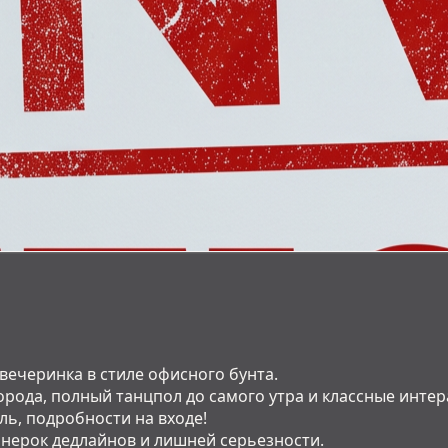
вечеринка в стиле офисного бунта.
города, полный танцпол до самого утра и классные инте
ль, подробности на входе!
анерок дедлайнов и лишней серьезности.