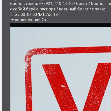
бронь столов: +7 (921) 410-44-40 / билет / бронь = 
с собой берём паспорт / военный билет / права;
⏰ 23:00–07:00 🔞 fc/dc 18+
📌 конюшенная 2в