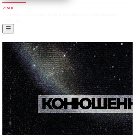
vnvnc
главная
афиша
галерея
правила
бронирование
аренда
мерч
контакты