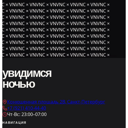
 × VNVNC × VNVNC × VNVNC × VNVNC × VNVNC ×
 × VNVNC × VNVNC × VNVNC × VNVNC × VNVNC ×
 × VNVNC × VNVNC × VNVNC × VNVNC × VNVNC ×
 × VNVNC × VNVNC × VNVNC × VNVNC × VNVNC ×
 × VNVNC × VNVNC × VNVNC × VNVNC × VNVNC ×
 × VNVNC × VNVNC × VNVNC × VNVNC × VNVNC ×
 × VNVNC × VNVNC × VNVNC × VNVNC × VNVNC ×
 × VNVNC × VNVNC × VNVNC × VNVNC × VNVNC ×
 × VNVNC × VNVNC × VNVNC × VNVNC × VNVNC ×
увидимся
ночью
Конюшенная площадь 2В, Санкт-Петербург
+7 (921) 410-44-40
Чт-Вс: 23:00–07:00
НАВИГАЦИЯ