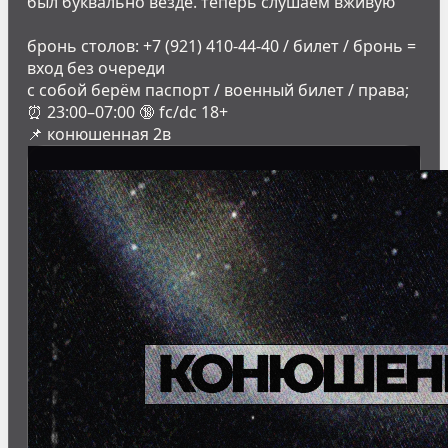
был буквально везде. теперь слушаем вживую
бронь столов: +7 (921) 410-44-40 / билет / бронь =
вход без очереди
с собой берём паспорт / военный билет / права;
⏰ 23:00–07:00 🔞 fc/dc 18+
📌 конюшенная 2в