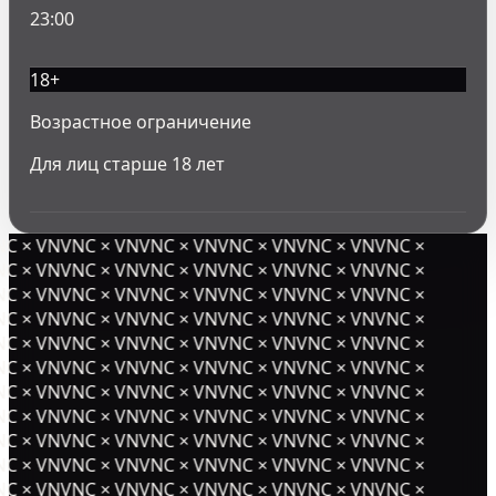
23:00
18
+
Возрастное ограничение
Для лиц старше
18
лет
 × VNVNC × VNVNC × VNVNC × VNVNC × VNVNC ×
 × VNVNC × VNVNC × VNVNC × VNVNC × VNVNC ×
 × VNVNC × VNVNC × VNVNC × VNVNC × VNVNC ×
 × VNVNC × VNVNC × VNVNC × VNVNC × VNVNC ×
 × VNVNC × VNVNC × VNVNC × VNVNC × VNVNC ×
 × VNVNC × VNVNC × VNVNC × VNVNC × VNVNC ×
 × VNVNC × VNVNC × VNVNC × VNVNC × VNVNC ×
 × VNVNC × VNVNC × VNVNC × VNVNC × VNVNC ×
 × VNVNC × VNVNC × VNVNC × VNVNC × VNVNC ×
 × VNVNC × VNVNC × VNVNC × VNVNC × VNVNC ×
 × VNVNC × VNVNC × VNVNC × VNVNC × VNVNC ×