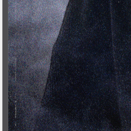
Назад к афише
VNVNC | КЛАБШОУ
WIPO | 26 ИЮНЯ
18
+