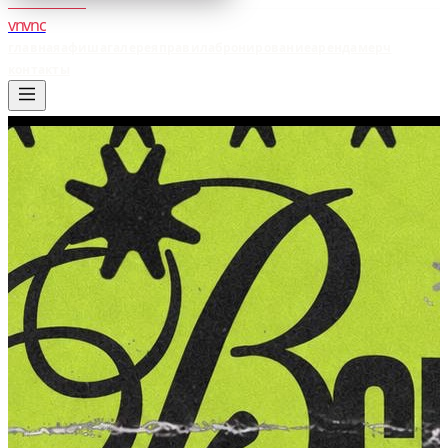
vnvnc
главная
афиша
галерея
правила
бронирование
аренда
мерч
контакты