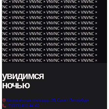
NC × VNVNC × VNVNC × VNVNC × VNVNC × VNVNC ×
NC × VNVNC × VNVNC × VNVNC × VNVNC × VNVNC ×
NC × VNVNC × VNVNC × VNVNC × VNVNC × VNVNC ×
NC × VNVNC × VNVNC × VNVNC × VNVNC × VNVNC ×
NC × VNVNC × VNVNC × VNVNC × VNVNC × VNVNC ×
NC × VNVNC × VNVNC × VNVNC × VNVNC × VNVNC ×
NC × VNVNC × VNVNC × VNVNC × VNVNC × VNVNC ×
NC × VNVNC × VNVNC × VNVNC × VNVNC × VNVNC ×
NC × VNVNC × VNVNC × VNVNC × VNVNC × VNVNC ×
NC × VNVNC × VNVNC × VNVNC × VNVNC × VNVNC ×
NC × VNVNC × VNVNC × VNVNC × VNVNC × VNVNC ×
NC × VNVNC × VNVNC × VNVNC × VNVNC × VNVNC ×
увидимся
ночью
Конюшенная площадь 2В, Санкт-Петербург
+7 (921) 410-44-40