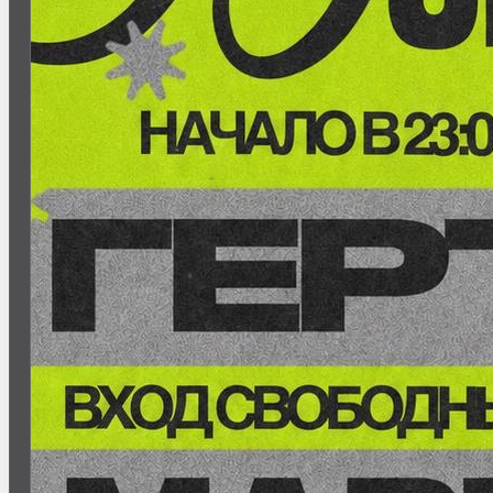
Назад к афише
ВСЕ СВОИ | VNVNC | 5
ИЮЛЯ
18
+