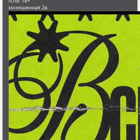
fc/dc 18+
конюшенная 2в