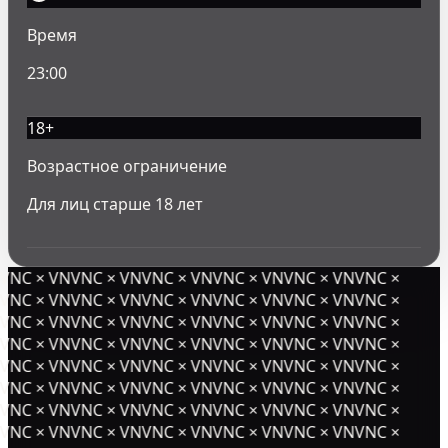
Время
23:00
18
+
Возрастное ограничение
Для лиц старше
18
лет
NC × VNVNC × VNVNC × VNVNC × VNVNC × VNVNC ×
NC × VNVNC × VNVNC × VNVNC × VNVNC × VNVNC ×
NC × VNVNC × VNVNC × VNVNC × VNVNC × VNVNC ×
NC × VNVNC × VNVNC × VNVNC × VNVNC × VNVNC ×
NC × VNVNC × VNVNC × VNVNC × VNVNC × VNVNC ×
NC × VNVNC × VNVNC × VNVNC × VNVNC × VNVNC ×
NC × VNVNC × VNVNC × VNVNC × VNVNC × VNVNC ×
NC × VNVNC × VNVNC × VNVNC × VNVNC × VNVNC ×