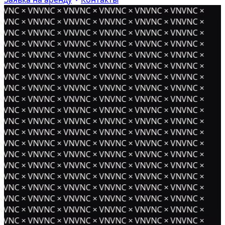
NVNC × VNVNC × VNVNC × VNVNC × VNVNC × VNVNC ×
NVNC × VNVNC × VNVNC × VNVNC × VNVNC × VNVNC ×
NVNC × VNVNC × VNVNC × VNVNC × VNVNC × VNVNC ×
NVNC × VNVNC × VNVNC × VNVNC × VNVNC × VNVNC ×
NVNC × VNVNC × VNVNC × VNVNC × VNVNC × VNVNC ×
NVNC × VNVNC × VNVNC × VNVNC × VNVNC × VNVNC ×
NVNC × VNVNC × VNVNC × VNVNC × VNVNC × VNVNC ×
NVNC × VNVNC × VNVNC × VNVNC × VNVNC × VNVNC ×
NVNC × VNVNC × VNVNC × VNVNC × VNVNC × VNVNC ×
NVNC × VNVNC × VNVNC × VNVNC × VNVNC × VNVNC ×
NVNC × VNVNC × VNVNC × VNVNC × VNVNC × VNVNC ×
NVNC × VNVNC × VNVNC × VNVNC × VNVNC × VNVNC ×
NVNC × VNVNC × VNVNC × VNVNC × VNVNC × VNVNC ×
NVNC × VNVNC × VNVNC × VNVNC × VNVNC × VNVNC ×
NVNC × VNVNC × VNVNC × VNVNC × VNVNC × VNVNC ×
NVNC × VNVNC × VNVNC × VNVNC × VNVNC × VNVNC ×
NVNC × VNVNC × VNVNC × VNVNC × VNVNC × VNVNC ×
NVNC × VNVNC × VNVNC × VNVNC × VNVNC × VNVNC ×
NVNC × VNVNC × VNVNC × VNVNC × VNVNC × VNVNC ×
NVNC × VNVNC × VNVNC × VNVNC × VNVNC × VNVNC ×