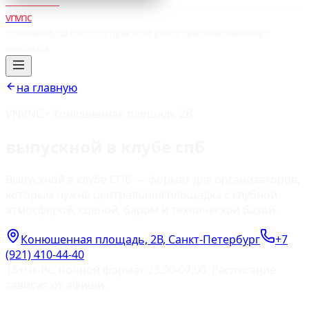
vnvnc
главная
афиша
галерея
правила
бронирование
аренда
мерч
контакты
на главную
VNVNC • Конюшенная площадь 2В
выпускной в клубе спб
Выпускной в клубе СПб — формат для организаторов,
которым нужна центральная площадка с клубной
атмосферой, сценой, баром и технической базой.
Конюшенная площадь, 2В, Санкт-Петербург
+7
(921) 410-44-40
18+
Чт-Вс, ночной формат 23:00-07:00. Расписание
зависит от афиши.