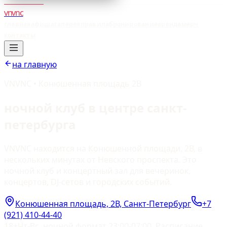
vnvnc
главная
афиша
галерея
правила
бронирование
аренда
мерч
контакты
на главную
VNVNC • Конюшенная площадь 2В
ночной клуб в центре санкт-
петербурга
VNVNC находится на Конюшенной площади, 2В, в
нескольких минутах от Невского проспекта. Это
ночной клуб и концертный зал для вечеринок,
концертов, DJ-сетов и городских событий.
Конюшенная площадь, 2В, Санкт-Петербург
+7
(921) 410-44-40
18+
Чт-Вс, ночной формат 23:00-07:00. Расписание