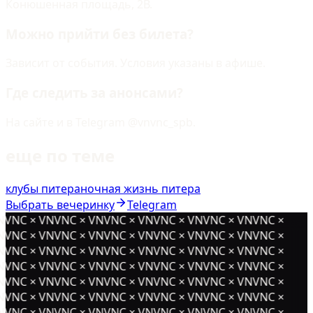
Конюшенная площадь, 2В.
Можно прийти без билета?
Зависит от события. Условия указаны в афише.
Где следить за анонсами?
На сайте и в Telegram @vnvnc_spb.
еще по теме
клубы питера
ночная жизнь питера
Выбрать вечеринку
Telegram
NVNC × VNVNC × VNVNC × VNVNC × VNVNC × VNVNC ×
NVNC × VNVNC × VNVNC × VNVNC × VNVNC × VNVNC ×
NVNC × VNVNC × VNVNC × VNVNC × VNVNC × VNVNC ×
NVNC × VNVNC × VNVNC × VNVNC × VNVNC × VNVNC ×
NVNC × VNVNC × VNVNC × VNVNC × VNVNC × VNVNC ×
NVNC × VNVNC × VNVNC × VNVNC × VNVNC × VNVNC ×
NVNC × VNVNC × VNVNC × VNVNC × VNVNC × VNVNC ×