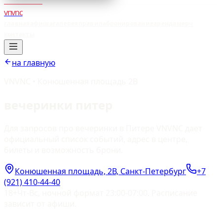
vnvnc
главная
афиша
галерея
правила
бронирование
аренда
мерч
контакты
на главную
VNVNC • Конюшенная площадь 2В
вечеринки питер
Для запросов про вечеринки в Питере VNVNC дает
официальный список событий, адрес в центре,
билеты и возможность брони.
Конюшенная площадь, 2В, Санкт-Петербург
+7
(921) 410-44-40
18+
Чт-Вс, ночной формат 23:00-07:00. Расписание
зависит от афиши.