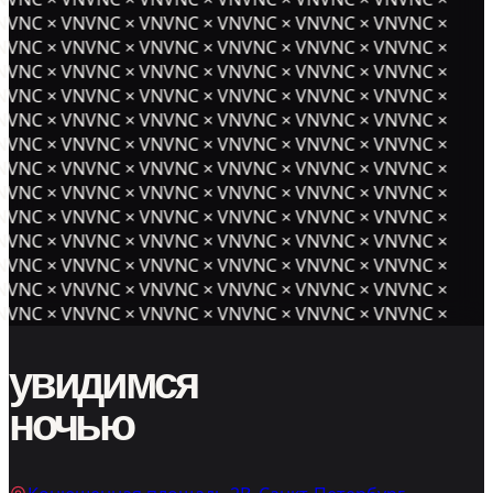
NVNC × VNVNC × VNVNC × VNVNC × VNVNC × VNVNC ×
NVNC × VNVNC × VNVNC × VNVNC × VNVNC × VNVNC ×
NVNC × VNVNC × VNVNC × VNVNC × VNVNC × VNVNC ×
NVNC × VNVNC × VNVNC × VNVNC × VNVNC × VNVNC ×
NVNC × VNVNC × VNVNC × VNVNC × VNVNC × VNVNC ×
NVNC × VNVNC × VNVNC × VNVNC × VNVNC × VNVNC ×
NVNC × VNVNC × VNVNC × VNVNC × VNVNC × VNVNC ×
NVNC × VNVNC × VNVNC × VNVNC × VNVNC × VNVNC ×
NVNC × VNVNC × VNVNC × VNVNC × VNVNC × VNVNC ×
NVNC × VNVNC × VNVNC × VNVNC × VNVNC × VNVNC ×
NVNC × VNVNC × VNVNC × VNVNC × VNVNC × VNVNC ×
NVNC × VNVNC × VNVNC × VNVNC × VNVNC × VNVNC ×
NVNC × VNVNC × VNVNC × VNVNC × VNVNC × VNVNC ×
увидимся
ночью