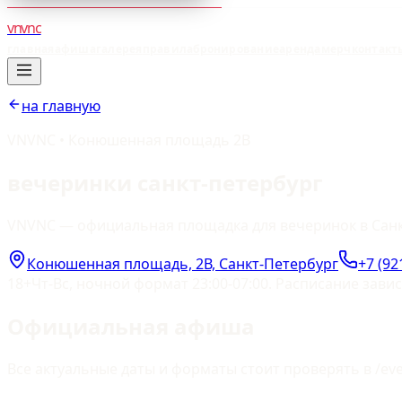
vnvnc
главная
афиша
галерея
правила
бронирование
аренда
мерч
контакт
на главную
VNVNC • Конюшенная площадь 2В
вечеринки санкт-петербург
VNVNC — официальная площадка для вечеринок в Санкт
Конюшенная площадь, 2В, Санкт-Петербург
+7 (92
18+
Чт-Вс, ночной формат 23:00-07:00. Расписание зави
Официальная афиша
Все актуальные даты и форматы стоит проверять в /ev