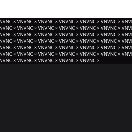
NVNC × VNVNC × VNVNC × VNVNC × VNVNC × VNVNC × VNVN
NVNC × VNVNC × VNVNC × VNVNC × VNVNC × VNVNC × VNVN
NVNC × VNVNC × VNVNC × VNVNC × VNVNC × VNVNC × VNVN
VNC × VNVNC × VNVNC × VNVNC × VNVNC × VNVNC × VNVN
NVNC × VNVNC × VNVNC × VNVNC × VNVNC × VNVNC × VNVN
NVNC × VNVNC × VNVNC × VNVNC × VNVNC × VNVNC × VNVN
NVNC × VNVNC × VNVNC × VNVNC × VNVNC ×