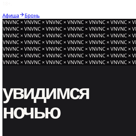
18+.
Афиша
Бронь
 VNVNC × VNVNC × VNVNC × VNVNC × VNVNC × VNVNC × V
 VNVNC × VNVNC × VNVNC × VNVNC × VNVNC × VNVNC × V
 VNVNC × VNVNC × VNVNC × VNVNC × VNVNC × VNVNC × V
 VNVNC × VNVNC × VNVNC × VNVNC × VNVNC ×
VNVNC × VN
 VNVNC × VNVNC × VNVNC × VNVNC × VNVNC × VNVNC × V
 VNVNC × VNVNC × VNVNC × VNVNC × VNVNC × VNVNC × V
 VNVNC × VNVNC × VNVNC × VNVNC × VNVNC × VNVNC × V
увидимся
ночью