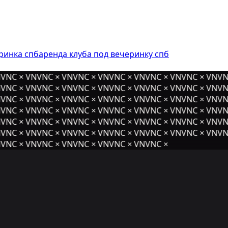
ринка спб
аренда клуба под вечеринку спб
VNC × VNVNC × VNVNC × VNVNC × VNVNC × VNVNC × VNVNC
VNC × VNVNC × VNVNC × VNVNC × VNVNC × VNVNC × VNVNC
VNC × VNVNC × VNVNC × VNVNC × VNVNC × VNVNC × VNVNC
VNC × VNVNC × VNVNC × VNVNC × VNVNC × VNVNC × VNVNC
VNC × VNVNC × VNVNC × VNVNC × VNVNC × VNVNC × VNVNC
VNC × VNVNC × VNVNC × VNVNC × VNVNC × VNVNC × VNVNC
VNC × VNVNC × VNVNC × VNVNC × VNVNC ×