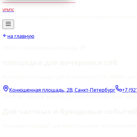
vnvnc
главная
афиша
галерея
правила
бронирование
аренда
мерч
контакт
на главную
VNVNC • Конюшенная площадь 2В
площадка для вечеринки спб
Если нужна площадка для вечеринки в СПб, VNVNC дает
Конюшенная площадь, 2В, Санкт-Петербург
+7 (92
18+
Чт-Вс, ночной формат 23:00-07:00. Расписание зави
Для частных и брендовых событи
Площадка подходит для дней рождения, корпоративов, 