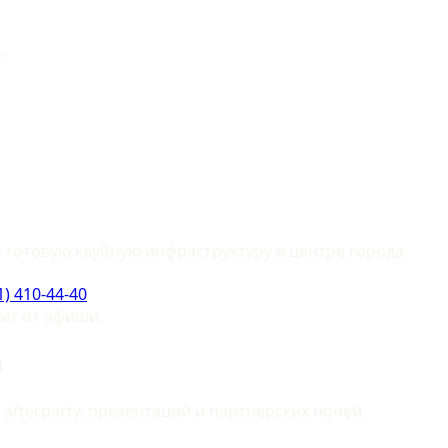
ы
 готовую клубную инфраструктуру в центре города.
1) 410-44-40
сит от афиши.
й
afterparty, презентаций и партнерских ночей.