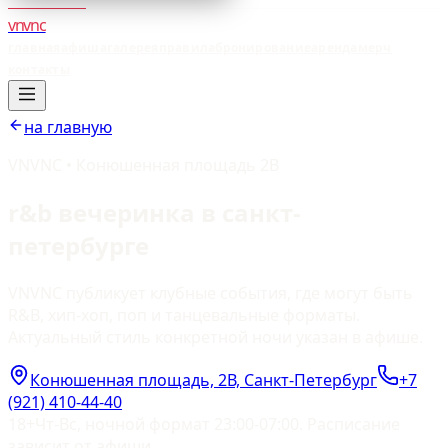
vnvnc
главная
афиша
галерея
правила
бронирование
аренда
мерч
контакты
на главную
VNVNC • Конюшенная площадь 2В
r&b вечеринка в санкт-
петербурге
VNVNC публикует клубные события, где могут быть
R&B, хип-хоп, поп и танцевальные форматы.
Актуальный стиль конкретной ночи указан в афише.
Конюшенная площадь, 2В, Санкт-Петербург
+7
(921) 410-44-40
18+
Чт-Вс, ночной формат 23:00-07:00. Расписание
зависит от афиши.