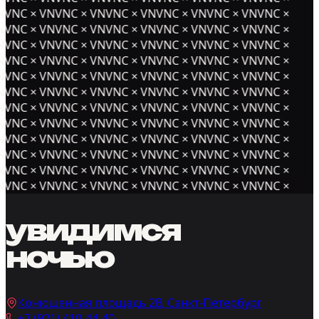
NVNC × VNVNC × VNVNC × VNVNC × VNVNC × VNVNC ×
NVNC × VNVNC × VNVNC × VNVNC × VNVNC × VNVNC ×
NVNC × VNVNC × VNVNC × VNVNC × VNVNC × VNVNC ×
NVNC × VNVNC × VNVNC × VNVNC × VNVNC × VNVNC ×
NVNC × VNVNC × VNVNC × VNVNC × VNVNC × VNVNC ×
NVNC × VNVNC × VNVNC × VNVNC × VNVNC × VNVNC ×
NVNC × VNVNC × VNVNC × VNVNC × VNVNC × VNVNC ×
NVNC × VNVNC × VNVNC × VNVNC × VNVNC × VNVNC ×
NVNC × VNVNC × VNVNC × VNVNC × VNVNC × VNVNC ×
NVNC × VNVNC × VNVNC × VNVNC × VNVNC × VNVNC ×
NVNC × VNVNC × VNVNC × VNVNC × VNVNC × VNVNC ×
NVNC × VNVNC × VNVNC × VNVNC × VNVNC × VNVNC ×
увидимся
ночью
Конюшенная площадь 2В, Санкт-Петербург
+7 (921) 410-44-40