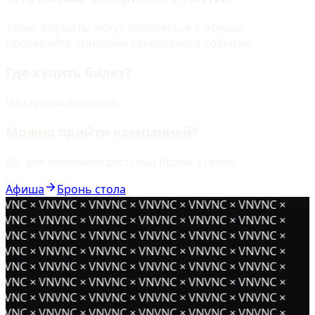
Такие форматы могут появляться в афише;
проверяйте описание конкретного события.
Где купить билет?
На странице /events.
Можно прийти компанией?
Да, для компании доступна бронь столов.
Афиша
Бронь стола
NVNC × VNVNC × VNVNC × VNVNC × VNVNC × VNVNC ×
NVNC × VNVNC × VNVNC × VNVNC × VNVNC × VNVNC ×
NVNC × VNVNC × VNVNC × VNVNC × VNVNC × VNVNC ×
NVNC × VNVNC × VNVNC × VNVNC × VNVNC × VNVNC ×
NVNC × VNVNC × VNVNC × VNVNC × VNVNC × VNVNC ×
NVNC × VNVNC × VNVNC × VNVNC × VNVNC × VNVNC ×
NVNC × VNVNC × VNVNC × VNVNC × VNVNC × VNVNC ×
NVNC × VNVNC × VNVNC × VNVNC × VNVNC × VNVNC ×