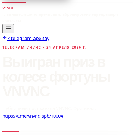
vnvnc
главная
афиша
галерея
правила
бронирование
аренда
мерч
контакты
к telegram-архиву
TELEGRAM VNVNC •
24 АПРЕЛЯ 2026 Г.
Выигран приз в
колесе фортуны
VNVNC
Публичный пост канала VNVNC. Оригинал:
https://t.me/vnvnc_spb/10004