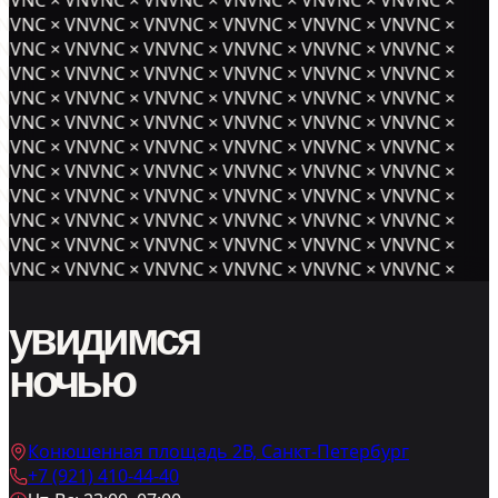
NVNC × VNVNC × VNVNC × VNVNC × VNVNC × VNVNC ×
NVNC × VNVNC × VNVNC × VNVNC × VNVNC × VNVNC ×
NVNC × VNVNC × VNVNC × VNVNC × VNVNC × VNVNC ×
NVNC × VNVNC × VNVNC × VNVNC × VNVNC × VNVNC ×
NVNC × VNVNC × VNVNC × VNVNC × VNVNC × VNVNC ×
NVNC × VNVNC × VNVNC × VNVNC × VNVNC × VNVNC ×
NVNC × VNVNC × VNVNC × VNVNC × VNVNC × VNVNC ×
NVNC × VNVNC × VNVNC × VNVNC × VNVNC × VNVNC ×
NVNC × VNVNC × VNVNC × VNVNC × VNVNC × VNVNC ×
NVNC × VNVNC × VNVNC × VNVNC × VNVNC × VNVNC ×
NVNC × VNVNC × VNVNC × VNVNC × VNVNC × VNVNC ×
увидимся
ночью
Конюшенная площадь 2В, Санкт-Петербург
+7 (921) 410-44-40