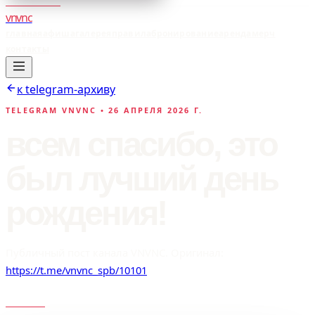
vnvnc
главная
афиша
галерея
правила
бронирование
аренда
мерч
контакты
к telegram-архиву
TELEGRAM VNVNC •
26 АПРЕЛЯ 2026 Г.
всем спасибо, это
был лучший день
рождения!
Публичный пост канала VNVNC. Оригинал:
https://t.me/vnvnc_spb/10101