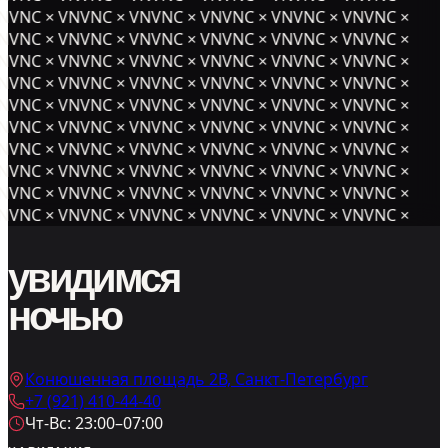
NVNC × VNVNC × VNVNC × VNVNC × VNVNC × VNVNC ×
NVNC × VNVNC × VNVNC × VNVNC × VNVNC × VNVNC ×
NVNC × VNVNC × VNVNC × VNVNC × VNVNC × VNVNC ×
NVNC × VNVNC × VNVNC × VNVNC × VNVNC × VNVNC ×
NVNC × VNVNC × VNVNC × VNVNC × VNVNC × VNVNC ×
NVNC × VNVNC × VNVNC × VNVNC × VNVNC × VNVNC ×
NVNC × VNVNC × VNVNC × VNVNC × VNVNC × VNVNC ×
NVNC × VNVNC × VNVNC × VNVNC × VNVNC × VNVNC ×
NVNC × VNVNC × VNVNC × VNVNC × VNVNC × VNVNC ×
NVNC × VNVNC × VNVNC × VNVNC × VNVNC × VNVNC ×
увидимся
ночью
Конюшенная площадь 2В, Санкт-Петербург
+7 (921) 410-44-40
Чт-Вс: 23:00–07:00