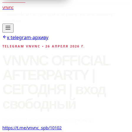
vnvnc
главная
афиша
галерея
правила
бронирование
аренда
мерч
контакты
к telegram-архиву
TELEGRAM VNVNC •
26 АПРЕЛЯ 2026 Г.
VNVNC OFFICIAL
AFTERPARTY |
СЕГОДНЯ | вход
свободный
Публичный пост канала VNVNC. Оригинал:
https://t.me/vnvnc_spb/10102