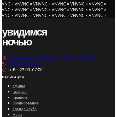
NVNC × VNVNC × VNVNC × VNVNC × VNVNC × VNVNC ×
NVNC × VNVNC × VNVNC × VNVNC × VNVNC × VNVNC ×
NVNC × VNVNC × VNVNC × VNVNC × VNVNC × VNVNC ×
увидимся
ночью
Конюшенная площадь 2В, Санкт-Петербург
+7 (921) 410-44-40
Чт-Вс: 23:00–07:00
НАВИГАЦИЯ
афиша
галерея
правила
бронирование
аренда клуба
мерч