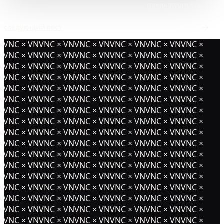
предыдущий пост
следующий пост
NVNC × VNVNC × VNVNC × VNVNC × VNVNC × VNVNC ×
NVNC × VNVNC × VNVNC × VNVNC × VNVNC × VNVNC ×
NVNC × VNVNC × VNVNC × VNVNC × VNVNC × VNVNC ×
NVNC × VNVNC × VNVNC × VNVNC × VNVNC × VNVNC ×
NVNC × VNVNC × VNVNC × VNVNC × VNVNC × VNVNC ×
NVNC × VNVNC × VNVNC × VNVNC × VNVNC × VNVNC ×
NVNC × VNVNC × VNVNC × VNVNC × VNVNC × VNVNC ×
NVNC × VNVNC × VNVNC × VNVNC × VNVNC × VNVNC ×
NVNC × VNVNC × VNVNC × VNVNC × VNVNC × VNVNC ×
NVNC × VNVNC × VNVNC × VNVNC × VNVNC × VNVNC ×
NVNC × VNVNC × VNVNC × VNVNC × VNVNC × VNVNC ×
NVNC × VNVNC × VNVNC × VNVNC × VNVNC × VNVNC ×
NVNC × VNVNC × VNVNC × VNVNC × VNVNC × VNVNC ×
NVNC × VNVNC × VNVNC × VNVNC × VNVNC × VNVNC ×
NVNC × VNVNC × VNVNC × VNVNC × VNVNC × VNVNC ×
NVNC × VNVNC × VNVNC × VNVNC × VNVNC × VNVNC ×
NVNC × VNVNC × VNVNC × VNVNC × VNVNC × VNVNC ×