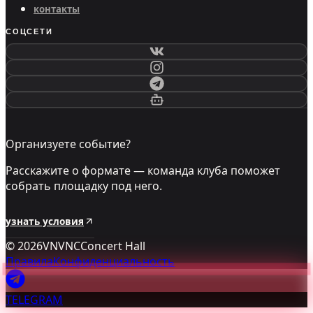
контакты
СОЦСЕТИ
Организуете событие?
Расскажите о формате — команда клуба поможет
собрать площадку под него.
узнать условия
©
2026
VNVNC
Concert Hall
Правила
Конфиденциальность
TELEGRAM