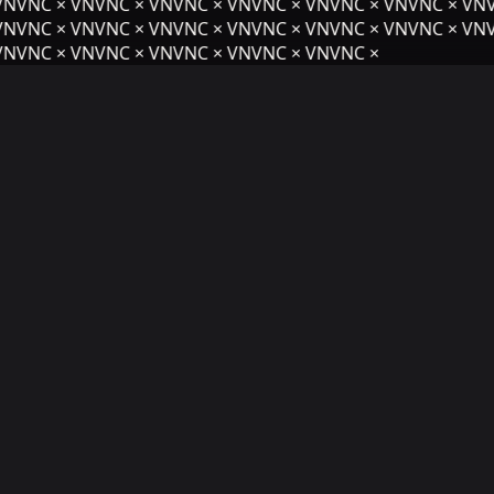
NVNC × VNVNC × VNVNC × VNVNC × VNVNC × VNVNC × VNV
NVNC × VNVNC × VNVNC × VNVNC × VNVNC × VNVNC × VNV
NVNC × VNVNC × VNVNC × VNVNC × VNVNC ×