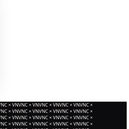
NC × VNVNC × VNVNC × VNVNC × VNVNC ×
NC × VNVNC × VNVNC × VNVNC × VNVNC ×
NC × VNVNC × VNVNC × VNVNC × VNVNC ×
NC × VNVNC × VNVNC × VNVNC × VNVNC ×