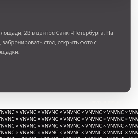
лощади, 2В в центре Санкт-Петербурга. На
 забронировать стол, открыть фото с
ощадки.
следующий пост
NVNC × VNVNC × VNVNC × VNVNC × VNVNC × VNVNC × VNV
NVNC × VNVNC × VNVNC × VNVNC × VNVNC × VNVNC × VNV
NVNC × VNVNC × VNVNC × VNVNC × VNVNC × VNVNC × VNV
NVNC × VNVNC × VNVNC × VNVNC × VNVNC × VNVNC × VNV