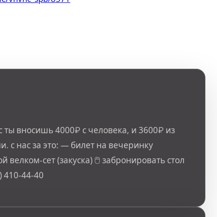
 ты вносишь 4000₽ с человека, и 3600₽ из
и. с нас за это: — билет на вечеринку
 велком-сет (закуска) 🖱 забронировать стол
) 410-44-40