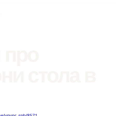
ы
 про
ни стола в
.me/vnvnc_spb/8571