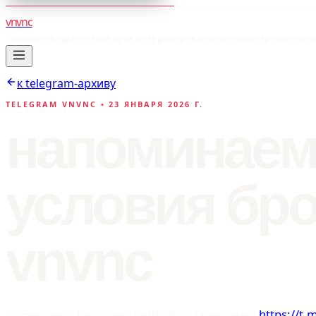
vnvnc
главная
афиша
галерея
правила
бронирование
аренда
мерч
контакт
к telegram-архиву
TELEGRAM VNVNC •
23 ЯНВАРЯ 2026 Г.
напоминаем
условия бро
vnvnc
Публичный пост канала VNVNC. Оригинал:
https://t