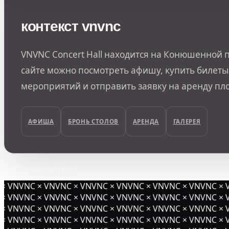
контекст vnvnc
VNVNC Concert Hall находится на Конюшенной п
сайте можно посмотреть афишу, купить билеты,
мероприятий и отправить заявку на аренду пл
АФИША
БРОНЬ СТОЛОВ
АРЕНДА
ГАЛЕРЕЯ
предыдущий пост
 VNVNC × VNVNC × VNVNC × VNVNC × VNVNC × VNVNC × V
 VNVNC × VNVNC × VNVNC × VNVNC × VNVNC × VNVNC × V
 VNVNC × VNVNC × VNVNC × VNVNC × VNVNC × VNVNC × V
× VNVNC × VNVNC × VNVNC × VNVNC × VNVNC ×
VNVNC × V