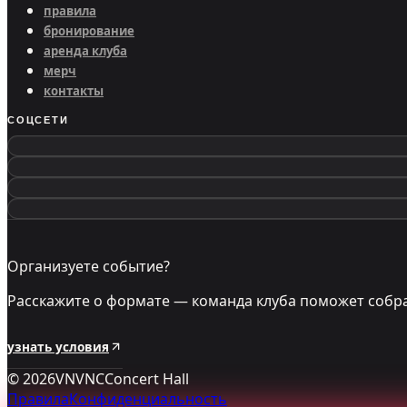
правила
бронирование
аренда клуба
мерч
контакты
СОЦСЕТИ
Организуете событие?
Расскажите о формате — команда клуба поможет собра
узнать условия
©
2026
VNVNC
Concert Hall
Правила
Конфиденциальность