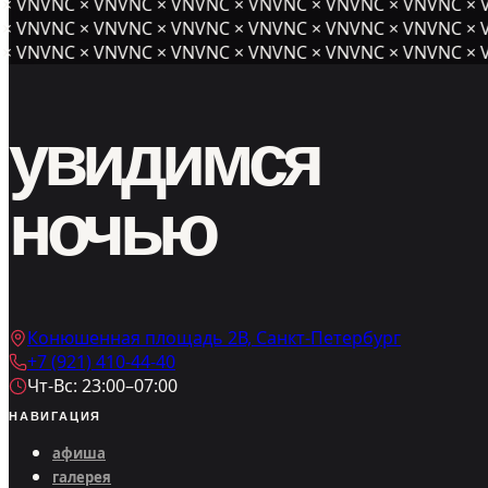
 VNVNC × VNVNC × VNVNC × VNVNC × VNVNC × VNVNC × V
 VNVNC × VNVNC × VNVNC × VNVNC × VNVNC × VNVNC × V
 VNVNC × VNVNC × VNVNC × VNVNC × VNVNC × VNVNC × V
увидимся
ночью
Конюшенная площадь 2В, Санкт-Петербург
+7 (921) 410-44-40
Чт-Вс: 23:00–07:00
НАВИГАЦИЯ
афиша
галерея