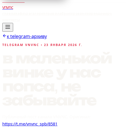
vnvnc
главная
афиша
галерея
правила
бронирование
аренда
мерч
контакты
к telegram-архиву
TELEGRAM VNVNC •
23 ЯНВАРЯ 2026 Г.
в маленькой
винке у нас
попса, не
забывайте
Публичный пост канала VNVNC. Оригинал:
https://t.me/vnvnc_spb/8581