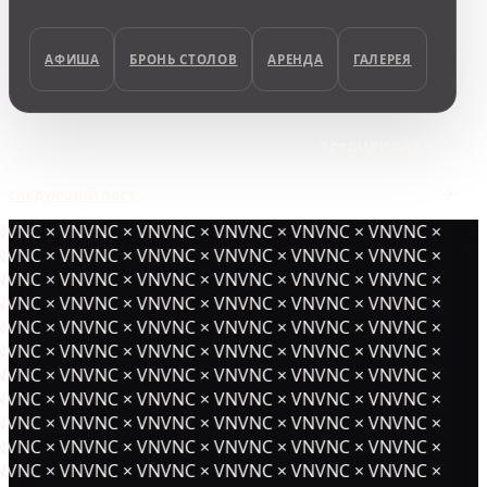
АФИША
БРОНЬ СТОЛОВ
АРЕНДА
ГАЛЕРЕЯ
предыдущий пост
следующий пост
NVNC × VNVNC × VNVNC × VNVNC × VNVNC × VNVNC ×
NVNC × VNVNC × VNVNC × VNVNC × VNVNC × VNVNC ×
NVNC × VNVNC × VNVNC × VNVNC × VNVNC × VNVNC ×
NVNC × VNVNC × VNVNC × VNVNC × VNVNC × VNVNC ×
NVNC × VNVNC × VNVNC × VNVNC × VNVNC × VNVNC ×
NVNC × VNVNC × VNVNC × VNVNC × VNVNC × VNVNC ×
NVNC × VNVNC × VNVNC × VNVNC × VNVNC × VNVNC ×
NVNC × VNVNC × VNVNC × VNVNC × VNVNC × VNVNC ×
NVNC × VNVNC × VNVNC × VNVNC × VNVNC × VNVNC ×
NVNC × VNVNC × VNVNC × VNVNC × VNVNC × VNVNC ×
NVNC × VNVNC × VNVNC × VNVNC × VNVNC × VNVNC ×