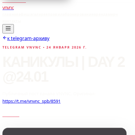
vnvnc
главная
афиша
галерея
правила
бронирование
аренда
мерч
контакты
к telegram-архиву
TELEGRAM VNVNC •
24 ЯНВАРЯ 2026 Г.
КАНИКУЛЫ | DAY 2
@24.01
Публичный пост канала VNVNC. Оригинал:
https://t.me/vnvnc_spb/8591