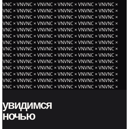
NVNC × VNVNC × VNVNC × VNVNC × VNVNC × VNVNC ×
NVNC × VNVNC × VNVNC × VNVNC × VNVNC × VNVNC ×
NVNC × VNVNC × VNVNC × VNVNC × VNVNC × VNVNC ×
NVNC × VNVNC × VNVNC × VNVNC × VNVNC × VNVNC ×
NVNC × VNVNC × VNVNC × VNVNC × VNVNC × VNVNC ×
NVNC × VNVNC × VNVNC × VNVNC × VNVNC × VNVNC ×
NVNC × VNVNC × VNVNC × VNVNC × VNVNC × VNVNC ×
NVNC × VNVNC × VNVNC × VNVNC × VNVNC × VNVNC ×
NVNC × VNVNC × VNVNC × VNVNC × VNVNC × VNVNC ×
NVNC × VNVNC × VNVNC × VNVNC × VNVNC × VNVNC ×
NVNC × VNVNC × VNVNC × VNVNC × VNVNC × VNVNC ×
NVNC × VNVNC × VNVNC × VNVNC × VNVNC × VNVNC ×
NVNC × VNVNC × VNVNC × VNVNC × VNVNC × VNVNC ×
NVNC × VNVNC × VNVNC × VNVNC × VNVNC × VNVNC ×
увидимся
ночью