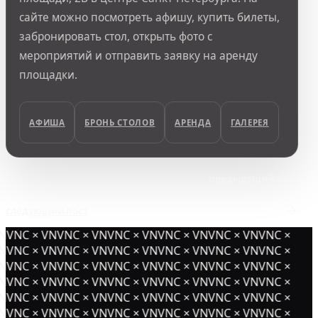
сайте можно посмотреть афишу, купить билеты,
забронировать стол, открыть фото с
мероприятий и отправить заявку на аренду
площадки.
АФИША
БРОНЬ СТОЛОВ
АРЕНДА
ГАЛЕРЕЯ
предыдущий пост
следующий пост
NVNC × VNVNC × VNVNC × VNVNC × VNVNC × VNVNC ×
NVNC × VNVNC × VNVNC × VNVNC × VNVNC × VNVNC ×
NVNC × VNVNC × VNVNC × VNVNC × VNVNC × VNVNC ×
NVNC × VNVNC × VNVNC × VNVNC × VNVNC × VNVNC ×
NVNC × VNVNC × VNVNC × VNVNC × VNVNC × VNVNC ×
NVNC × VNVNC × VNVNC × VNVNC × VNVNC × VNVNC ×