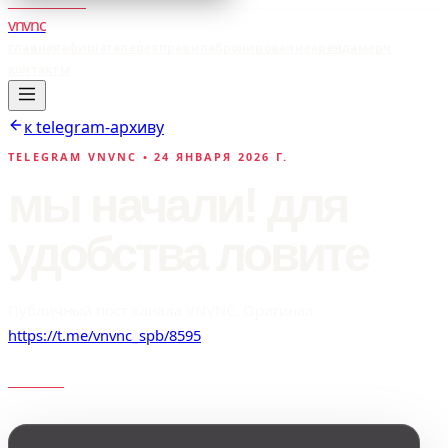
vnvnc
главная
афиша
галерея
правила
бронирование
аренда
мерч
контакты
к telegram-архиву
TELEGRAM VNVNC •
24 ЯНВАРЯ 2026 Г.
мы начали! для
удобства ловите
Публичный пост канала VNVNC. Оригинал:
https://t.me/vnvnc_spb/8595