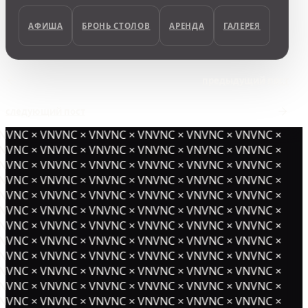
АФИША
БРОНЬ СТОЛОВ
АРЕНДА
ГАЛЕРЕЯ
предыдущий пост
следующий пост
NVNC × VNVNC × VNVNC × VNVNC × VNVNC × VNVNC ×
NVNC × VNVNC × VNVNC × VNVNC × VNVNC × VNVNC ×
NVNC × VNVNC × VNVNC × VNVNC × VNVNC × VNVNC ×
NVNC × VNVNC × VNVNC × VNVNC × VNVNC × VNVNC ×
NVNC × VNVNC × VNVNC × VNVNC × VNVNC × VNVNC ×
NVNC × VNVNC × VNVNC × VNVNC × VNVNC × VNVNC ×
NVNC × VNVNC × VNVNC × VNVNC × VNVNC × VNVNC ×
NVNC × VNVNC × VNVNC × VNVNC × VNVNC × VNVNC ×
NVNC × VNVNC × VNVNC × VNVNC × VNVNC × VNVNC ×
NVNC × VNVNC × VNVNC × VNVNC × VNVNC × VNVNC ×
NVNC × VNVNC × VNVNC × VNVNC × VNVNC × VNVNC ×
NVNC × VNVNC × VNVNC × VNVNC × VNVNC × VNVNC ×