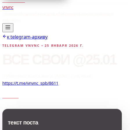
vnvnc
главная
афиша
галерея
правила
бронирование
аренда
мерч
контакты
к telegram-архиву
TELEGRAM VNVNC •
25 ЯНВАРЯ 2026 Г.
ВСЕ СВОИ @25.01
Публичный пост канала VNVNC. Оригинал:
https://t.me/vnvnc_spb/8611
текст поста