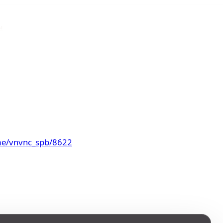
ы
.me/vnvnc_spb/8622