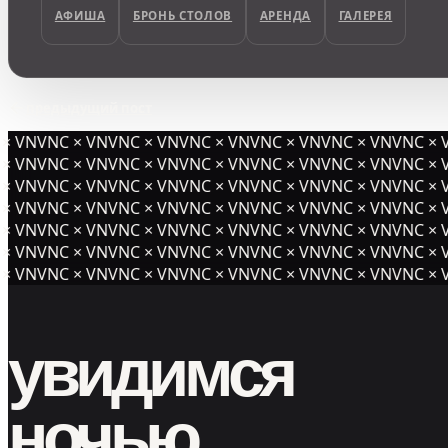
АФИША
БРОНЬ СТОЛОВ
АРЕНДА
ГАЛЕРЕЯ
предыдущий пост
× VNVNC × VNVNC × VNVNC × VNVNC × VNVNC × VNVNC × V
× VNVNC × VNVNC × VNVNC × VNVNC × VNVNC × VNVNC × V
× VNVNC × VNVNC × VNVNC × VNVNC × VNVNC × VNVNC × V
× VNVNC × VNVNC × VNVNC × VNVNC × VNVNC ×
VNVNC × V
× VNVNC × VNVNC × VNVNC × VNVNC × VNVNC × VNVNC × V
× VNVNC × VNVNC × VNVNC × VNVNC × VNVNC × VNVNC × V
× VNVNC × VNVNC × VNVNC × VNVNC × VNVNC × VNVNC × V
увидимся
ночью