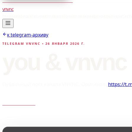
vnvnc
главная
афиша
галерея
правила
бронирование
аренда
мерч
контакт
к telegram-архиву
TELEGRAM VNVNC •
26 ЯНВАРЯ 2026 Г.
you & vnvnc
Публичный пост канала VNVNC. Оригинал:
https://t