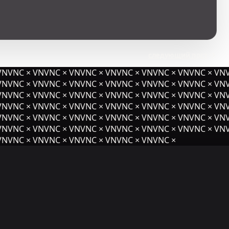
следующий пост
NVNC × VNVNC × VNVNC × VNVNC × VNVNC × VNVNC × VNV
NVNC × VNVNC × VNVNC × VNVNC × VNVNC × VNVNC × VNV
NVNC × VNVNC × VNVNC × VNVNC × VNVNC × VNVNC × VNV
NVNC × VNVNC × VNVNC × VNVNC × VNVNC × VNVNC × VNV
NVNC × VNVNC × VNVNC × VNVNC × VNVNC × VNVNC × VNV
NVNC × VNVNC × VNVNC × VNVNC × VNVNC × VNVNC × VNV
NVNC × VNVNC × VNVNC × VNVNC × VNVNC ×