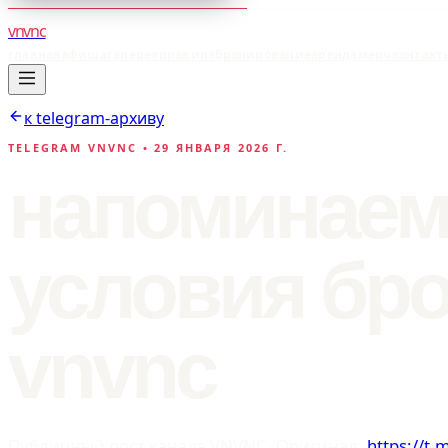
vnvnc
главная
афиша
галерея
правила
бронирование
аренда
мерч
контакт
к telegram-архиву
TELEGRAM VNVNC •
29 ЯНВАРЯ 2026 Г.
напоминаем
условия бро
vnvnc
Публичный пост канала VNVNC. Оригинал:
https://t