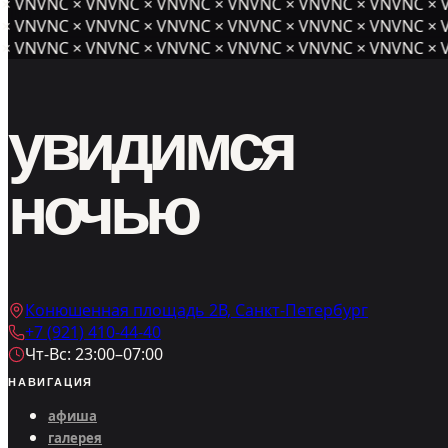
× VNVNC × VNVNC × VNVNC × VNVNC × VNVNC × VNVNC × V
× VNVNC × VNVNC × VNVNC × VNVNC × VNVNC × VNVNC × V
× VNVNC × VNVNC × VNVNC × VNVNC × VNVNC × VNVNC × V
увидимся
ночью
Конюшенная площадь 2В, Санкт-Петербург
+7 (921) 410-44-40
Чт-Вс: 23:00–07:00
НАВИГАЦИЯ
афиша
галерея