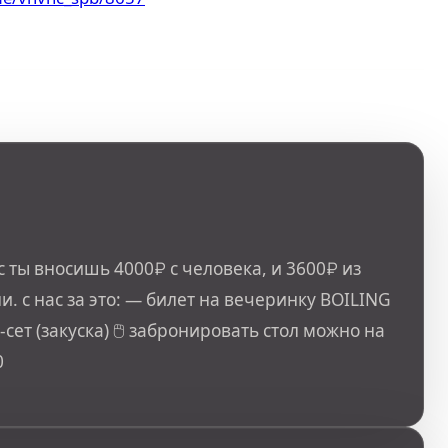
 ты вносишь 4000₽ с человека, и 3600₽ из
ни. с нас за это: — билет на вечеринку BOILING
ет (закуска) 🖱 забронировать стол можно на
0