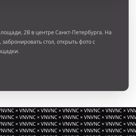
лощади, 2В в центре Санкт-Петербурга. На
 забронировать стол, открыть фото с
ощадки.
следующий пост
NVNC × VNVNC × VNVNC × VNVNC × VNVNC × VNVNC × VNV
NVNC × VNVNC × VNVNC × VNVNC × VNVNC × VNVNC × VNV
NVNC × VNVNC × VNVNC × VNVNC × VNVNC × VNVNC × VNV
NVNC × VNVNC × VNVNC × VNVNC × VNVNC × VNVNC × VNV