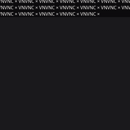
NVNC × VNVNC × VNVNC × VNVNC × VNVNC × VNVNC × VNV
NVNC × VNVNC × VNVNC × VNVNC × VNVNC × VNVNC × VNV
NVNC × VNVNC × VNVNC × VNVNC × VNVNC ×