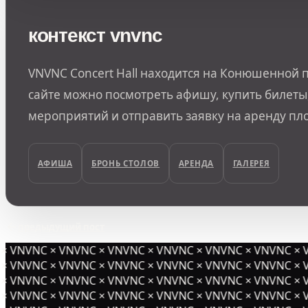
контекст vnvnc
VNVNC Concert Hall находится на Конюшенной п
сайте можно посмотреть афишу, купить билеты,
мероприятий и отправить заявку на аренду пл
АФИША
БРОНЬ СТОЛОВ
АРЕНДА
ГАЛЕРЕЯ
предыдущий пост
× VNVNC × VNVNC × VNVNC × VNVNC × VNVNC × VNVNC × V
× VNVNC × VNVNC × VNVNC × VNVNC × VNVNC × VNVNC × V
× VNVNC × VNVNC × VNVNC × VNVNC × VNVNC × VNVNC × V
× VNVNC × VNVNC × VNVNC × VNVNC × VNVNC ×
VNVNC × V