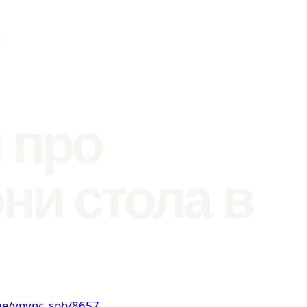
ы
 про
ни стола в
.me/vnvnc_spb/8657