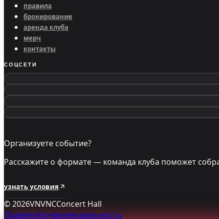
правила
бронирование
аренда клуба
мерч
контакты
СОЦСЕТИ
Организуете событие?
Расскажите о формате — команда клуба поможет собра
узнать условия
©
2026
VNVNC
Concert Hall
Правила
Конфиденциальность