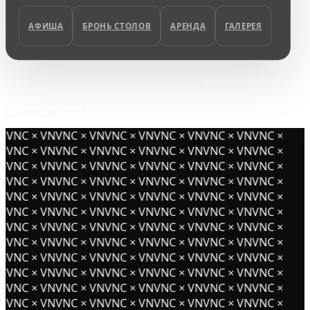
АФИША
БРОНЬ СТОЛОВ
АРЕНДА
ГАЛЕРЕЯ
предыдущий пост
следующий пост
NVNC × VNVNC × VNVNC × VNVNC × VNVNC × VNVNC ×
NVNC × VNVNC × VNVNC × VNVNC × VNVNC × VNVNC ×
NVNC × VNVNC × VNVNC × VNVNC × VNVNC × VNVNC ×
NVNC × VNVNC × VNVNC × VNVNC × VNVNC × VNVNC ×
NVNC × VNVNC × VNVNC × VNVNC × VNVNC × VNVNC ×
NVNC × VNVNC × VNVNC × VNVNC × VNVNC × VNVNC ×
NVNC × VNVNC × VNVNC × VNVNC × VNVNC × VNVNC ×
NVNC × VNVNC × VNVNC × VNVNC × VNVNC × VNVNC ×
NVNC × VNVNC × VNVNC × VNVNC × VNVNC × VNVNC ×
NVNC × VNVNC × VNVNC × VNVNC × VNVNC × VNVNC ×
NVNC × VNVNC × VNVNC × VNVNC × VNVNC × VNVNC ×
NVNC × VNVNC × VNVNC × VNVNC × VNVNC × VNVNC ×