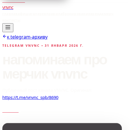
vnvnc
главная
афиша
галерея
правила
бронирование
аренда
мерч
контакты
к telegram-архиву
TELEGRAM VNVNC •
31 ЯНВАРЯ 2026 Г.
напоминаем про
мерчик vnvnc
Публичный пост канала VNVNC. Оригинал:
https://t.me/vnvnc_spb/8690