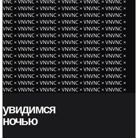
NVNC × VNVNC × VNVNC × VNVNC × VNVNC × VNVNC ×
NVNC × VNVNC × VNVNC × VNVNC × VNVNC × VNVNC ×
NVNC × VNVNC × VNVNC × VNVNC × VNVNC × VNVNC ×
NVNC × VNVNC × VNVNC × VNVNC × VNVNC × VNVNC ×
NVNC × VNVNC × VNVNC × VNVNC × VNVNC × VNVNC ×
NVNC × VNVNC × VNVNC × VNVNC × VNVNC × VNVNC ×
NVNC × VNVNC × VNVNC × VNVNC × VNVNC × VNVNC ×
NVNC × VNVNC × VNVNC × VNVNC × VNVNC × VNVNC ×
NVNC × VNVNC × VNVNC × VNVNC × VNVNC × VNVNC ×
NVNC × VNVNC × VNVNC × VNVNC × VNVNC × VNVNC ×
NVNC × VNVNC × VNVNC × VNVNC × VNVNC × VNVNC ×
NVNC × VNVNC × VNVNC × VNVNC × VNVNC × VNVNC ×
NVNC × VNVNC × VNVNC × VNVNC × VNVNC × VNVNC ×
NVNC × VNVNC × VNVNC × VNVNC × VNVNC × VNVNC ×
увидимся
ночью