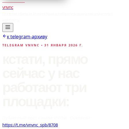
vnvnc
главная
афиша
галерея
правила
бронирование
аренда
мерч
контакты
к telegram-архиву
TELEGRAM VNVNC •
31 ЯНВАРЯ 2026 Г.
кстати, прямо
сейчас у нас
работают три
площадки:
Публичный пост канала VNVNC. Оригинал:
https://t.me/vnvnc_spb/8708