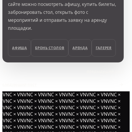
сайте можно посмотреть афишу, купить билеты,
забронировать стол, открыть фото с
мероприятий и отправить заявку на аренду
площадки.
АФИША
БРОНЬ СТОЛОВ
АРЕНДА
ГАЛЕРЕЯ
предыдущий пост
следующий пост
NVNC × VNVNC × VNVNC × VNVNC × VNVNC × VNVNC ×
NVNC × VNVNC × VNVNC × VNVNC × VNVNC × VNVNC ×
NVNC × VNVNC × VNVNC × VNVNC × VNVNC × VNVNC ×
NVNC × VNVNC × VNVNC × VNVNC × VNVNC × VNVNC ×
NVNC × VNVNC × VNVNC × VNVNC × VNVNC × VNVNC ×
NVNC × VNVNC × VNVNC × VNVNC × VNVNC × VNVNC ×