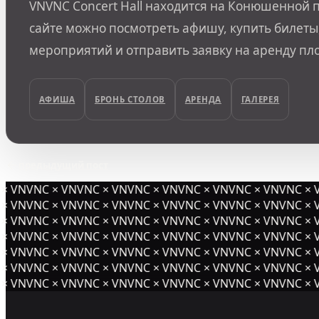
VNVNC Concert Hall находится на Конюшенной п
сайте можно посмотреть афишу, купить билеты,
мероприятий и отправить заявку на аренду пл
АФИША
БРОНЬ СТОЛОВ
АРЕНДА
ГАЛЕРЕЯ
предыдущий пост
 VNVNC × VNVNC × VNVNC × VNVNC × VNVNC × VNVNC × V
 VNVNC × VNVNC × VNVNC × VNVNC × VNVNC × VNVNC × V
 VNVNC × VNVNC × VNVNC × VNVNC × VNVNC × VNVNC × V
× VNVNC × VNVNC × VNVNC × VNVNC × VNVNC ×
VNVNC × V
 VNVNC × VNVNC × VNVNC × VNVNC × VNVNC × VNVNC × V
 VNVNC × VNVNC × VNVNC × VNVNC × VNVNC × VNVNC × V
 VNVNC × VNVNC × VNVNC × VNVNC × VNVNC × VNVNC × V