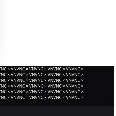
NC × VNVNC × VNVNC × VNVNC × VNVNC ×
NC × VNVNC × VNVNC × VNVNC × VNVNC ×
NC × VNVNC × VNVNC × VNVNC × VNVNC ×
NC × VNVNC × VNVNC × VNVNC × VNVNC ×
NC × VNVNC × VNVNC × VNVNC × VNVNC ×
NC × VNVNC × VNVNC × VNVNC × VNVNC ×