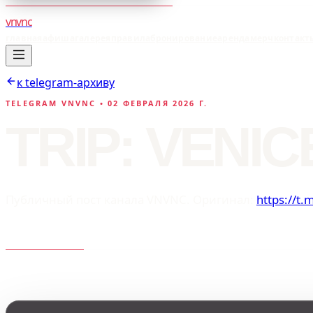
vnvnc
главная
афиша
галерея
правила
бронирование
аренда
мерч
контакт
к telegram-архиву
TELEGRAM VNVNC •
02 ФЕВРАЛЯ 2026 Г.
TRIP: VENIC
Публичный пост канала VNVNC. Оригинал:
https://t