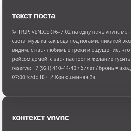
текст поста
💫 TRIP: VENICE @6–7.02 на одну ночь vnvnc м
света, музыка как вода под ногами. никакой эк
видим. с нас - любимые треки и ощущение, что
рейсом домой. с вас - паспорт и желание тусить д
reserve: +7 (921) 410-44-40 / билет / бронь = в
07:00 fc/dc 18+ 📍 Конюшенная 2в
контекст vnvnc