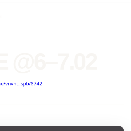
ы
E @6–7.02
.me/vnvnc_spb/8742