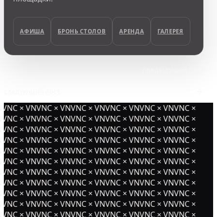
АФИША
БРОНЬ СТОЛОВ
АРЕНДА
ГАЛЕРЕЯ
предыдущий пост
следующий пост
VNC × VNVNC × VNVNC × VNVNC × VNVNC × VNVNC ×
VNC × VNVNC × VNVNC × VNVNC × VNVNC × VNVNC ×
VNC × VNVNC × VNVNC × VNVNC × VNVNC × VNVNC ×
VNC × VNVNC × VNVNC × VNVNC × VNVNC × VNVNC ×
VNC × VNVNC × VNVNC × VNVNC × VNVNC × VNVNC ×
VNC × VNVNC × VNVNC × VNVNC × VNVNC × VNVNC ×
VNC × VNVNC × VNVNC × VNVNC × VNVNC × VNVNC ×
VNC × VNVNC × VNVNC × VNVNC × VNVNC × VNVNC ×
VNC × VNVNC × VNVNC × VNVNC × VNVNC × VNVNC ×
VNC × VNVNC × VNVNC × VNVNC × VNVNC × VNVNC ×
VNC × VNVNC × VNVNC × VNVNC × VNVNC × VNVNC ×