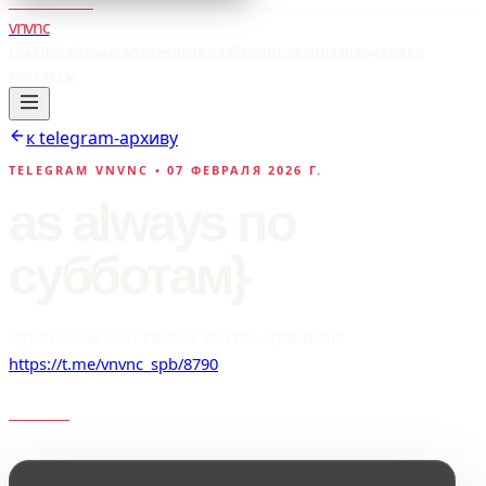
vnvnc
главная
афиша
галерея
правила
бронирование
аренда
мерч
контакты
к telegram-архиву
TELEGRAM VNVNC •
07 ФЕВРАЛЯ 2026 Г.
as always по
субботам}
Публичный пост канала VNVNC. Оригинал:
https://t.me/vnvnc_spb/8790