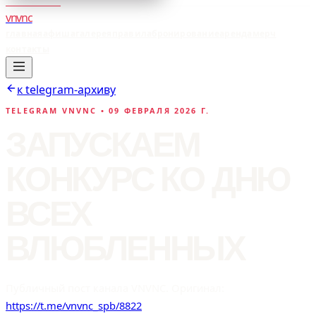
vnvnc
главная
афиша
галерея
правила
бронирование
аренда
мерч
контакты
к telegram-архиву
TELEGRAM VNVNC •
09 ФЕВРАЛЯ 2026 Г.
ЗАПУСКАЕМ
КОНКУРС КО ДНЮ
ВСЕХ
ВЛЮБЛЕННЫХ
Публичный пост канала VNVNC. Оригинал:
https://t.me/vnvnc_spb/8822