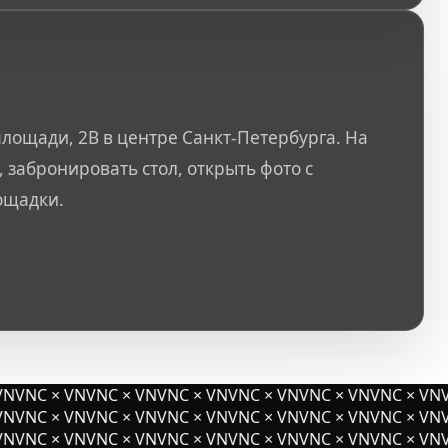
лощади, 2В в центре Санкт-Петербурга. На
 забронировать стол, открыть фото с
ощадки.
следующий пост
NVNC × VNVNC × VNVNC × VNVNC × VNVNC × VNVNC × VNV
NVNC × VNVNC × VNVNC × VNVNC × VNVNC × VNVNC × VNV
NVNC × VNVNC × VNVNC × VNVNC × VNVNC × VNVNC × VNV