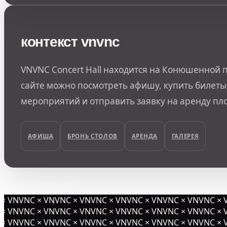
контекст vnvnc
VNVNC Concert Hall находится на Конюшенной п
сайте можно посмотреть афишу, купить билеты,
мероприятий и отправить заявку на аренду пл
АФИША
БРОНЬ СТОЛОВ
АРЕНДА
ГАЛЕРЕЯ
предыдущий пост
 VNVNC × VNVNC × VNVNC × VNVNC × VNVNC × VNVNC × V
 VNVNC × VNVNC × VNVNC × VNVNC × VNVNC × VNVNC × V
 VNVNC × VNVNC × VNVNC × VNVNC × VNVNC × VNVNC × V