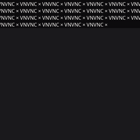
NVNC × VNVNC × VNVNC × VNVNC × VNVNC × VNVNC × VNV
NVNC × VNVNC × VNVNC × VNVNC × VNVNC × VNVNC × VNV
NVNC × VNVNC × VNVNC × VNVNC × VNVNC × VNVNC × VNV
NVNC × VNVNC × VNVNC × VNVNC × VNVNC ×