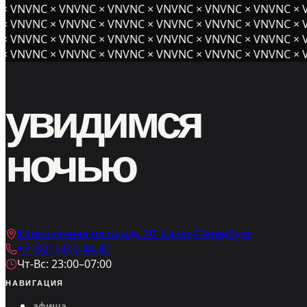
× VNVNC × VNVNC × VNVNC × VNVNC × VNVNC ×
VNVNC × V
 VNVNC × VNVNC × VNVNC × VNVNC × VNVNC × VNVNC × V
 VNVNC × VNVNC × VNVNC × VNVNC × VNVNC × VNVNC × V
 VNVNC × VNVNC × VNVNC × VNVNC × VNVNC × VNVNC × V
увидимся
ночью
Конюшенная площадь 2В, Санкт-Петербург
+7 (921) 410-44-40
Чт-Вс: 23:00–07:00
НАВИГАЦИЯ
афиша