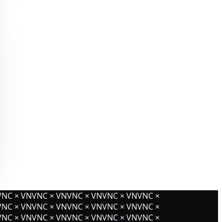
NC × VNVNC × VNVNC × VNVNC × VNVNC ×
NC × VNVNC × VNVNC × VNVNC × VNVNC ×
NC × VNVNC × VNVNC × VNVNC × VNVNC ×