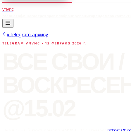
vnvnc
главная
афиша
галерея
правила
бронирование
аренда
мерч
контакт
к telegram-архиву
TELEGRAM VNVNC •
12 ФЕВРАЛЯ 2026 Г.
ВСЕ СВОИ /
ВОСКРЕСЕ
@15.02
Публичный пост канала VNVNC. Оригинал:
https://t