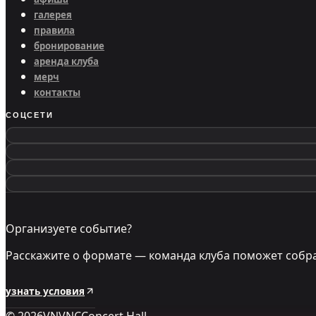
галерея
правила
бронирование
аренда клуба
мерч
контакты
СОЦСЕТИ
Организуете событие?
Расскажите о формате — команда клуба поможет собра
узнать условия
©
2026
VNVNC
Concert Hall