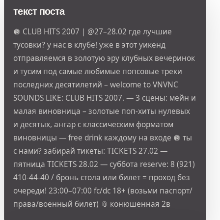
текст поста
🪩 CLUB HITS 2007 | @27–28.02 где лучшие
тусовки? у нас в клубе! уже в этот уикенд
отправляемся в золотую эру клубных вечеринок
и тусим под самые любимые попсовые треки
последних десятилетий – welcome to VNVNC
SOUNDS LIKE: CLUB HITS 2007. — 3 сцены: мейн и
малая виновница – золотые поп-хиты нулевых
и десятых, ангар с классическим форматом
виновницы — free drink каждому на входе 🪩 ты
с нами? забирай тикеты: TICKETS 27.02 —
пятница TICKETS 28.02 — суббота reserve: 8 (921)
410-44-40 / бронь стола или билет = проход без
очереди! 23:00–07:00 fc/dc 18+ (возьми паспорт/
права/военный билет) 📎 конюшенная 2в