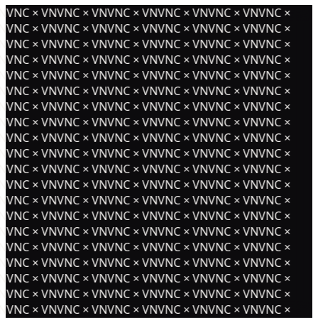
NVNC × VNVNC × VNVNC × VNVNC × VNVNC × VNVNC ×
NVNC × VNVNC × VNVNC × VNVNC × VNVNC × VNVNC ×
NVNC × VNVNC × VNVNC × VNVNC × VNVNC × VNVNC ×
NVNC × VNVNC × VNVNC × VNVNC × VNVNC × VNVNC ×
NVNC × VNVNC × VNVNC × VNVNC × VNVNC × VNVNC ×
NVNC × VNVNC × VNVNC × VNVNC × VNVNC × VNVNC ×
NVNC × VNVNC × VNVNC × VNVNC × VNVNC × VNVNC ×
NVNC × VNVNC × VNVNC × VNVNC × VNVNC × VNVNC ×
NVNC × VNVNC × VNVNC × VNVNC × VNVNC × VNVNC ×
NVNC × VNVNC × VNVNC × VNVNC × VNVNC × VNVNC ×
NVNC × VNVNC × VNVNC × VNVNC × VNVNC × VNVNC ×
NVNC × VNVNC × VNVNC × VNVNC × VNVNC × VNVNC ×
NVNC × VNVNC × VNVNC × VNVNC × VNVNC × VNVNC ×
NVNC × VNVNC × VNVNC × VNVNC × VNVNC × VNVNC ×
NVNC × VNVNC × VNVNC × VNVNC × VNVNC × VNVNC ×
NVNC × VNVNC × VNVNC × VNVNC × VNVNC × VNVNC ×
NVNC × VNVNC × VNVNC × VNVNC × VNVNC × VNVNC ×
NVNC × VNVNC × VNVNC × VNVNC × VNVNC × VNVNC ×
NVNC × VNVNC × VNVNC × VNVNC × VNVNC × VNVNC ×
NVNC × VNVNC × VNVNC × VNVNC × VNVNC × VNVNC ×