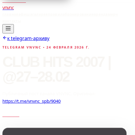
vnvnc
главная
афиша
галерея
правила
бронирование
аренда
мерч
контакты
к telegram-архиву
TELEGRAM VNVNC •
24 ФЕВРАЛЯ 2026 Г.
CLUB HITS 2007 |
@27–28.02
Публичный пост канала VNVNC. Оригинал:
https://t.me/vnvnc_spb/9040