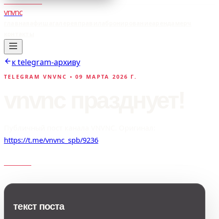
vnvnc
главная
афиша
галерея
правила
бронирование
аренда
мерч
контакты
к telegram-архиву
TELEGRAM VNVNC •
09 МАРТА 2026 Г.
vnvnc празднует!
Публичный пост канала VNVNC. Оригинал:
https://t.me/vnvnc_spb/9236
текст поста