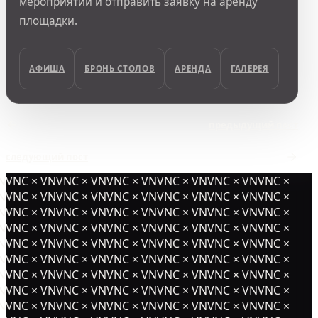
мероприятий и отправить заявку на аренду
площадки.
АФИША
БРОНЬ СТОЛОВ
АРЕНДА
ГАЛЕРЕЯ
предыдущий пост
следующий пост
NVNC × VNVNC × VNVNC × VNVNC × VNVNC × VNVNC ×
NVNC × VNVNC × VNVNC × VNVNC × VNVNC × VNVNC ×
NVNC × VNVNC × VNVNC × VNVNC × VNVNC × VNVNC ×
NVNC × VNVNC × VNVNC × VNVNC × VNVNC × VNVNC ×
NVNC × VNVNC × VNVNC × VNVNC × VNVNC × VNVNC ×
NVNC × VNVNC × VNVNC × VNVNC × VNVNC × VNVNC ×
NVNC × VNVNC × VNVNC × VNVNC × VNVNC × VNVNC ×
NVNC × VNVNC × VNVNC × VNVNC × VNVNC × VNVNC ×
NVNC × VNVNC × VNVNC × VNVNC × VNVNC × VNVNC ×