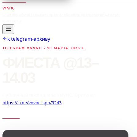
vnvnc
главная
афиша
галерея
правила
бронирование
аренда
мерч
контакты
к telegram-архиву
TELEGRAM VNVNC •
10 МАРТА 2026 Г.
ФИЕСТА @13–
14.03
Публичный пост канала VNVNC. Оригинал:
https://t.me/vnvnc_spb/9243