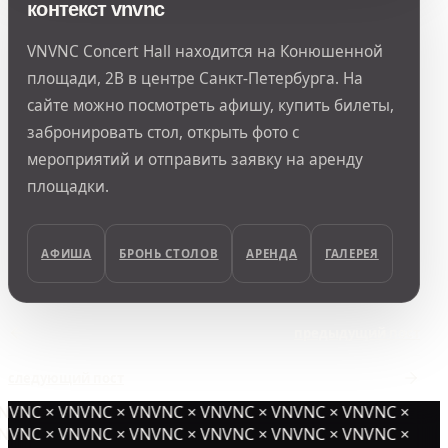
контекст vnvnc
VNVNC Concert Hall находится на Конюшенной
площади, 2В в центре Санкт-Петербурга. На
сайте можно посмотреть афишу, купить билеты,
забронировать стол, открыть фото с
мероприятий и отправить заявку на аренду
площадки.
АФИША
БРОНЬ СТОЛОВ
АРЕНДА
ГАЛЕРЕЯ
предыдущий пост
следующий пост
NVNC × VNVNC × VNVNC × VNVNC × VNVNC × VNVNC ×
NVNC × VNVNC × VNVNC × VNVNC × VNVNC × VNVNC ×