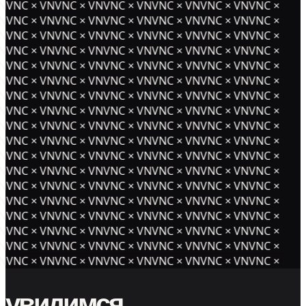
NVNC × VNVNC × VNVNC × VNVNC × VNVNC × VNVNC ×
NVNC × VNVNC × VNVNC × VNVNC × VNVNC × VNVNC ×
NVNC × VNVNC × VNVNC × VNVNC × VNVNC × VNVNC ×
NVNC × VNVNC × VNVNC × VNVNC × VNVNC × VNVNC ×
NVNC × VNVNC × VNVNC × VNVNC × VNVNC × VNVNC ×
NVNC × VNVNC × VNVNC × VNVNC × VNVNC × VNVNC ×
NVNC × VNVNC × VNVNC × VNVNC × VNVNC × VNVNC ×
NVNC × VNVNC × VNVNC × VNVNC × VNVNC × VNVNC ×
NVNC × VNVNC × VNVNC × VNVNC × VNVNC × VNVNC ×
NVNC × VNVNC × VNVNC × VNVNC × VNVNC × VNVNC ×
NVNC × VNVNC × VNVNC × VNVNC × VNVNC × VNVNC ×
NVNC × VNVNC × VNVNC × VNVNC × VNVNC × VNVNC ×
NVNC × VNVNC × VNVNC × VNVNC × VNVNC × VNVNC ×
NVNC × VNVNC × VNVNC × VNVNC × VNVNC × VNVNC ×
NVNC × VNVNC × VNVNC × VNVNC × VNVNC × VNVNC ×
NVNC × VNVNC × VNVNC × VNVNC × VNVNC × VNVNC ×
NVNC × VNVNC × VNVNC × VNVNC × VNVNC × VNVNC ×
NVNC × VNVNC × VNVNC × VNVNC × VNVNC × VNVNC ×
увидимся