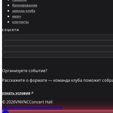
бронирование
аренда клуба
мерч
контакты
СОЦСЕТИ
Организуете событие?
Расскажите о формате — команда клуба поможет собра
узнать условия
©
2026
VNVNC
Concert Hall
Правила
Конфиденциальность