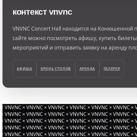
контекст vnvnc
VNVNC Concert Hall находится на Конюшенной п
сайте можно посмотреть афишу, купить билеты,
мероприятий и отправить заявку на аренду пл
АФИША
БРОНЬ СТОЛОВ
АРЕНДА
ГАЛЕРЕЯ
предыдущий пост
 VNVNC × VNVNC × VNVNC × VNVNC × VNVNC × VNVNC × V
 VNVNC × VNVNC × VNVNC × VNVNC × VNVNC × VNVNC × V
 VNVNC × VNVNC × VNVNC × VNVNC × VNVNC × VNVNC × V
× VNVNC × VNVNC × VNVNC × VNVNC × VNVNC ×
VNVNC × V
 VNVNC × VNVNC × VNVNC × VNVNC × VNVNC × VNVNC × V