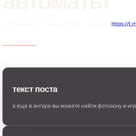
автоматы
Публичный пост канала VNVNC. Оригинал:
https://t
текст поста
а еще в ангаре вы можете найти фотозону и иг