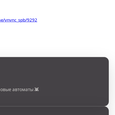
.me/vnvnc_spb/9292
ровые автоматы 👾