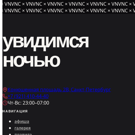
 VNVNC × VNVNC × VNVNC × VNVNC × VNVNC × VNVNC × V
 VNVNC × VNVNC × VNVNC × VNVNC × VNVNC × VNVNC × V
увидимся
ночью
Конюшенная площадь 2В, Санкт-Петербург
+7 (921) 410-44-40
Чт-Вс: 23:00–07:00
НАВИГАЦИЯ
афиша
галерея
правила