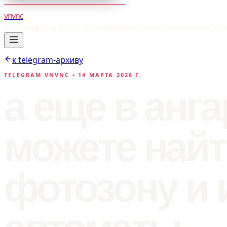
vnvnc
главная
афиша
галерея
правила
бронирование
аренда
мерч
контакт
к telegram-архиву
TELEGRAM VNVNC •
14 МАРТА 2026 Г.
а еще в анг
можете найт
фотозону и