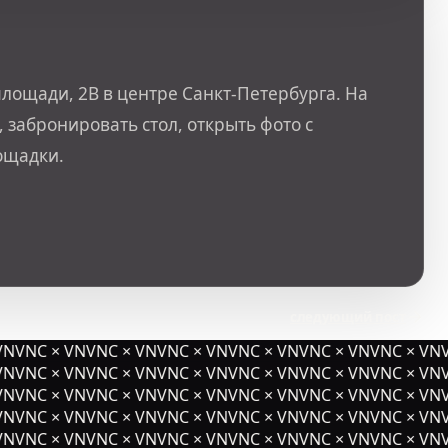
лощади, 2В в центре Санкт-Петербурга. На
 забронировать стол, открыть фото с
ощадки.
следующий пост
NVNC × VNVNC × VNVNC × VNVNC × VNVNC × VNVNC × VNV
NVNC × VNVNC × VNVNC × VNVNC × VNVNC × VNVNC × VNV
NVNC × VNVNC × VNVNC × VNVNC × VNVNC × VNVNC × VNV
NVNC × VNVNC × VNVNC × VNVNC × VNVNC × VNVNC × VNV
NVNC × VNVNC × VNVNC × VNVNC × VNVNC × VNVNC × VNV