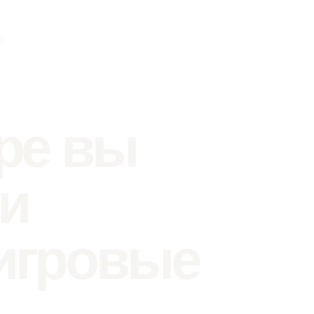
ы
аре вы
и
 игровые