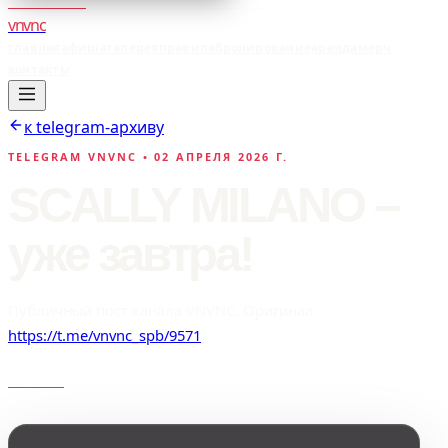
vnvnc
главная
афиша
галерея
правила
бронирование
аренда
мерч
контакты
к telegram-архиву
TELEGRAM VNVNC •
02 АПРЕЛЯ 2026 Г.
SCALLY MILANO –
уже завтра!
Публичный пост канала VNVNC. Оригинал:
https://t.me/vnvnc_spb/9571