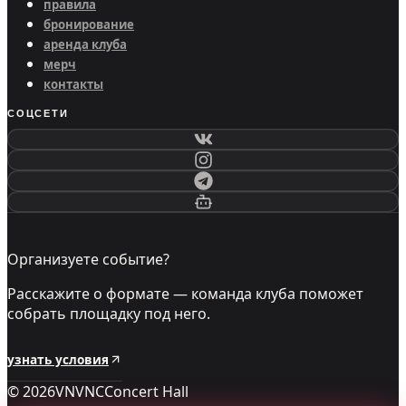
правила
бронирование
аренда клуба
мерч
контакты
СОЦСЕТИ
Организуете событие?
Расскажите о формате — команда клуба поможет
собрать площадку под него.
узнать условия
©
2026
VNVNC
Concert Hall