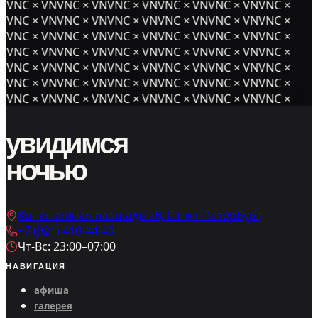
NVNC × VNVNC × VNVNC × VNVNC × VNVNC × VNVNC ×
NVNC × VNVNC × VNVNC × VNVNC × VNVNC × VNVNC ×
NVNC × VNVNC × VNVNC × VNVNC × VNVNC × VNVNC ×
NVNC × VNVNC × VNVNC × VNVNC × VNVNC × VNVNC ×
NVNC × VNVNC × VNVNC × VNVNC × VNVNC × VNVNC ×
NVNC × VNVNC × VNVNC × VNVNC × VNVNC × VNVNC ×
NVNC × VNVNC × VNVNC × VNVNC × VNVNC × VNVNC ×
увидимся
ночью
Конюшенная площадь 2В, Санкт-Петербург
+7 (921) 410-44-40
Чт-Вс: 23:00–07:00
НАВИГАЦИЯ
афиша
галерея