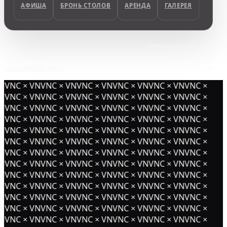
АФИША
БРОНЬ СТОЛОВ
АРЕНДА
ГАЛЕРЕЯ
предыдущий пост
следующий пост
NVNC × VNVNC × VNVNC × VNVNC × VNVNC × VNVNC ×
NVNC × VNVNC × VNVNC × VNVNC × VNVNC × VNVNC ×
NVNC × VNVNC × VNVNC × VNVNC × VNVNC × VNVNC ×
NVNC × VNVNC × VNVNC × VNVNC × VNVNC × VNVNC ×
NVNC × VNVNC × VNVNC × VNVNC × VNVNC × VNVNC ×
NVNC × VNVNC × VNVNC × VNVNC × VNVNC × VNVNC ×
NVNC × VNVNC × VNVNC × VNVNC × VNVNC × VNVNC ×
NVNC × VNVNC × VNVNC × VNVNC × VNVNC × VNVNC ×
NVNC × VNVNC × VNVNC × VNVNC × VNVNC × VNVNC ×
NVNC × VNVNC × VNVNC × VNVNC × VNVNC × VNVNC ×
NVNC × VNVNC × VNVNC × VNVNC × VNVNC × VNVNC ×
NVNC × VNVNC × VNVNC × VNVNC × VNVNC × VNVNC ×
NVNC × VNVNC × VNVNC × VNVNC × VNVNC × VNVNC ×