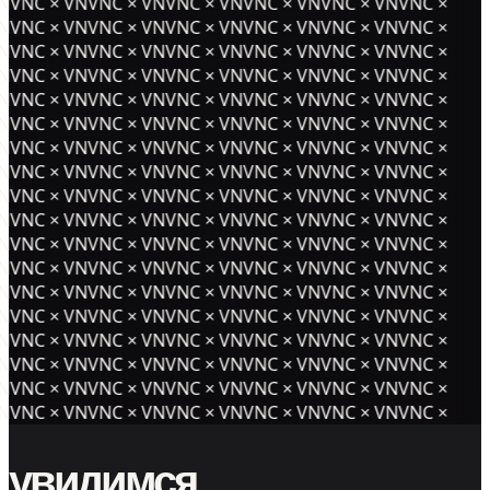
NVNC × VNVNC × VNVNC × VNVNC × VNVNC × VNVNC ×
NVNC × VNVNC × VNVNC × VNVNC × VNVNC × VNVNC ×
NVNC × VNVNC × VNVNC × VNVNC × VNVNC × VNVNC ×
NVNC × VNVNC × VNVNC × VNVNC × VNVNC × VNVNC ×
NVNC × VNVNC × VNVNC × VNVNC × VNVNC × VNVNC ×
NVNC × VNVNC × VNVNC × VNVNC × VNVNC × VNVNC ×
NVNC × VNVNC × VNVNC × VNVNC × VNVNC × VNVNC ×
NVNC × VNVNC × VNVNC × VNVNC × VNVNC × VNVNC ×
NVNC × VNVNC × VNVNC × VNVNC × VNVNC × VNVNC ×
NVNC × VNVNC × VNVNC × VNVNC × VNVNC × VNVNC ×
NVNC × VNVNC × VNVNC × VNVNC × VNVNC × VNVNC ×
NVNC × VNVNC × VNVNC × VNVNC × VNVNC × VNVNC ×
NVNC × VNVNC × VNVNC × VNVNC × VNVNC × VNVNC ×
NVNC × VNVNC × VNVNC × VNVNC × VNVNC × VNVNC ×
NVNC × VNVNC × VNVNC × VNVNC × VNVNC × VNVNC ×
NVNC × VNVNC × VNVNC × VNVNC × VNVNC × VNVNC ×
NVNC × VNVNC × VNVNC × VNVNC × VNVNC × VNVNC ×
NVNC × VNVNC × VNVNC × VNVNC × VNVNC × VNVNC ×
увидимся