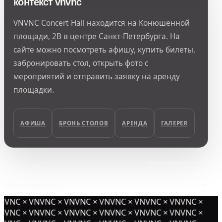
контекст vnvnc
VNVNC Concert Hall находится на Конюшенной
площади, 2В в центре Санкт-Петербурга. На
сайте можно посмотреть афишу, купить билеты,
забронировать стол, открыть фото с
мероприятий и отправить заявку на аренду
площадки.
АФИША
БРОНЬ СТОЛОВ
АРЕНДА
ГАЛЕРЕЯ
предыдущий пост
следующий пост
NVNC × VNVNC × VNVNC × VNVNC × VNVNC × VNVNC ×
NVNC × VNVNC × VNVNC × VNVNC × VNVNC × VNVNC ×