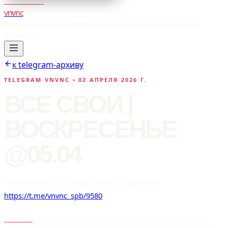
vnvnc
главная
афиша
галерея
правила
бронирование
аренда
мерч
контакты
к telegram-архиву
TELEGRAM VNVNC •
02 АПРЕЛЯ 2026 Г.
ВСЕ СВОИ |
ВОСКРЕСЕНЬЕ
@05.04
Публичный пост канала VNVNC. Оригинал:
https://t.me/vnvnc_spb/9580