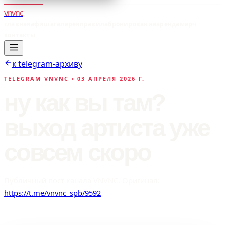
vnvnc
главная
афиша
галерея
правила
бронирование
аренда
мерч
контакты
к telegram-архиву
TELEGRAM VNVNC •
03 АПРЕЛЯ 2026 Г.
ну как вы там?
выход артиста уже
совсем скоро
Публичный пост канала VNVNC. Оригинал:
https://t.me/vnvnc_spb/9592