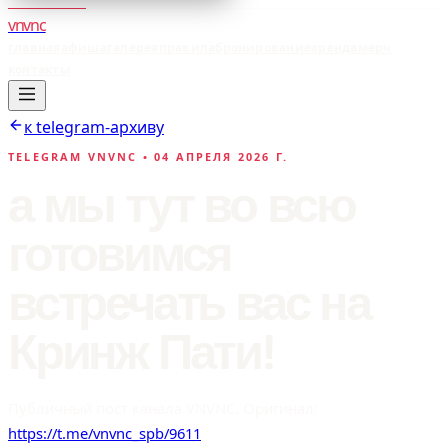
vnvnc
главная
афиша
галерея
правила
бронирование
аренда
мерч
контакты
к telegram-архиву
TELEGRAM VNVNC •
04 АПРЕЛЯ 2026 Г.
а мы тут во всю
готовимся
встречать вас на
Кринж Пати!
Публичный пост канала VNVNC. Оригинал:
https://t.me/vnvnc_spb/9611