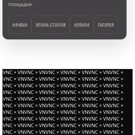
площадки.
АФИША
БРОНЬ СТОЛОВ
АРЕНДА
ГАЛЕРЕЯ
предыдущий пост
следующий пост
NVNC × VNVNC × VNVNC × VNVNC × VNVNC × VNVNC ×
NVNC × VNVNC × VNVNC × VNVNC × VNVNC × VNVNC ×
NVNC × VNVNC × VNVNC × VNVNC × VNVNC × VNVNC ×
NVNC × VNVNC × VNVNC × VNVNC × VNVNC × VNVNC ×
NVNC × VNVNC × VNVNC × VNVNC × VNVNC × VNVNC ×
NVNC × VNVNC × VNVNC × VNVNC × VNVNC × VNVNC ×
NVNC × VNVNC × VNVNC × VNVNC × VNVNC × VNVNC ×
NVNC × VNVNC × VNVNC × VNVNC × VNVNC × VNVNC ×
NVNC × VNVNC × VNVNC × VNVNC × VNVNC × VNVNC ×
NVNC × VNVNC × VNVNC × VNVNC × VNVNC × VNVNC ×