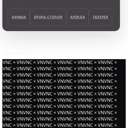
АФИША
БРОНЬ СТОЛОВ
АРЕНДА
ГАЛЕРЕЯ
предыдущий пост
следующий пост
NVNC × VNVNC × VNVNC × VNVNC × VNVNC × VNVNC ×
NVNC × VNVNC × VNVNC × VNVNC × VNVNC × VNVNC ×
NVNC × VNVNC × VNVNC × VNVNC × VNVNC × VNVNC ×
NVNC × VNVNC × VNVNC × VNVNC × VNVNC × VNVNC ×
NVNC × VNVNC × VNVNC × VNVNC × VNVNC × VNVNC ×
NVNC × VNVNC × VNVNC × VNVNC × VNVNC × VNVNC ×
NVNC × VNVNC × VNVNC × VNVNC × VNVNC × VNVNC ×
NVNC × VNVNC × VNVNC × VNVNC × VNVNC × VNVNC ×
NVNC × VNVNC × VNVNC × VNVNC × VNVNC × VNVNC ×
NVNC × VNVNC × VNVNC × VNVNC × VNVNC × VNVNC ×
NVNC × VNVNC × VNVNC × VNVNC × VNVNC × VNVNC ×