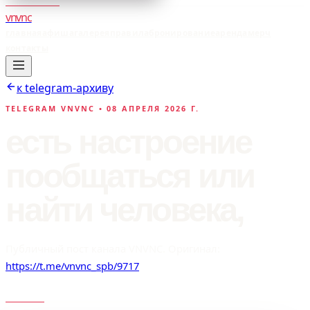
vnvnc
главная
афиша
галерея
правила
бронирование
аренда
мерч
контакты
к telegram-архиву
TELEGRAM VNVNC •
08 АПРЕЛЯ 2026 Г.
есть настроение
пообщаться или
найти человека,
Публичный пост канала VNVNC. Оригинал:
https://t.me/vnvnc_spb/9717