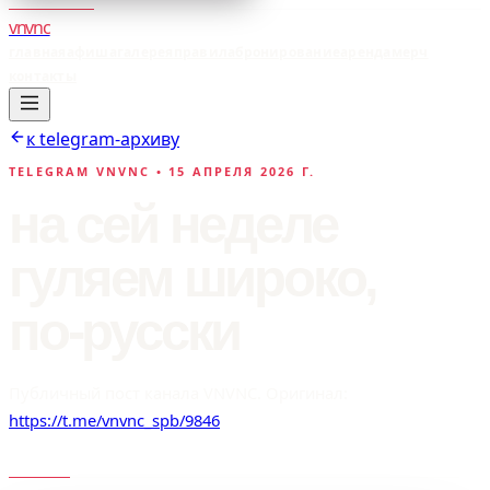
vnvnc
главная
афиша
галерея
правила
бронирование
аренда
мерч
контакты
к telegram-архиву
TELEGRAM VNVNC •
15 АПРЕЛЯ 2026 Г.
на сей неделе
гуляем широко,
по-русски
Публичный пост канала VNVNC. Оригинал:
https://t.me/vnvnc_spb/9846