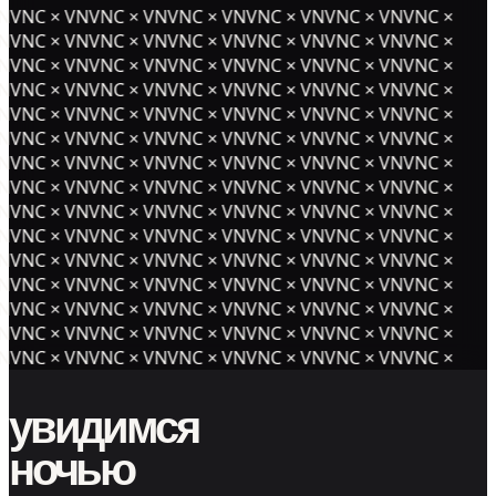
NVNC × VNVNC × VNVNC × VNVNC × VNVNC × VNVNC ×
NVNC × VNVNC × VNVNC × VNVNC × VNVNC × VNVNC ×
NVNC × VNVNC × VNVNC × VNVNC × VNVNC × VNVNC ×
NVNC × VNVNC × VNVNC × VNVNC × VNVNC × VNVNC ×
NVNC × VNVNC × VNVNC × VNVNC × VNVNC × VNVNC ×
NVNC × VNVNC × VNVNC × VNVNC × VNVNC × VNVNC ×
NVNC × VNVNC × VNVNC × VNVNC × VNVNC × VNVNC ×
NVNC × VNVNC × VNVNC × VNVNC × VNVNC × VNVNC ×
NVNC × VNVNC × VNVNC × VNVNC × VNVNC × VNVNC ×
NVNC × VNVNC × VNVNC × VNVNC × VNVNC × VNVNC ×
NVNC × VNVNC × VNVNC × VNVNC × VNVNC × VNVNC ×
NVNC × VNVNC × VNVNC × VNVNC × VNVNC × VNVNC ×
NVNC × VNVNC × VNVNC × VNVNC × VNVNC × VNVNC ×
NVNC × VNVNC × VNVNC × VNVNC × VNVNC × VNVNC ×
NVNC × VNVNC × VNVNC × VNVNC × VNVNC × VNVNC ×
увидимся
ночью