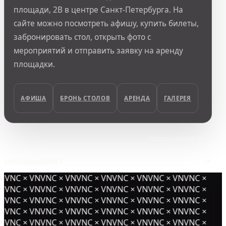
площади, 2В в центре Санкт-Петербурга. На
сайте можно посмотреть афишу, купить билеты,
забронировать стол, открыть фото с
мероприятий и отправить заявку на аренду
площадки.
АФИША
БРОНЬ СТОЛОВ
АРЕНДА
ГАЛЕРЕЯ
предыдущий пост
следующий пост
NVNC × VNVNC × VNVNC × VNVNC × VNVNC × VNVNC ×
NVNC × VNVNC × VNVNC × VNVNC × VNVNC × VNVNC ×
NVNC × VNVNC × VNVNC × VNVNC × VNVNC × VNVNC ×
NVNC × VNVNC × VNVNC × VNVNC × VNVNC × VNVNC ×
NVNC × VNVNC × VNVNC × VNVNC × VNVNC × VNVNC ×