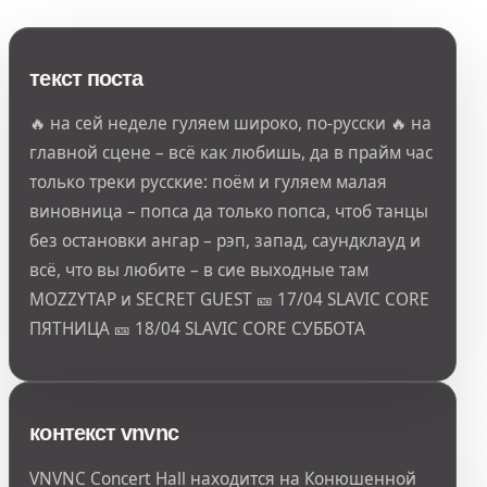
текст поста
🔥 на сей неделе гуляем широко, по-русски 🔥 на
главной сцене – всё как любишь, да в прайм час
только треки русские: поём и гуляем малая
виновница – попса да только попса, чтоб танцы
без остановки ангар – рэп, запад, саундклауд и
всё, что вы любите – в сие выходные там
MOZZYTAP и SECRET GUEST 🎫 17/04 SLAVIC CORE
ПЯТНИЦА 🎫 18/04 SLAVIC CORE СУББОТА
контекст vnvnc
VNVNC Concert Hall находится на Конюшенной