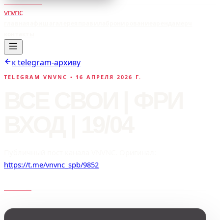
vnvnc
главная
афиша
галерея
правила
бронирование
аренда
мерч
контакты
к telegram-архиву
TELEGRAM VNVNC •
16 АПРЕЛЯ 2026 Г.
ВСЕ СВОИ | ФРИ
ВХОД | 19/04
Публичный пост канала VNVNC. Оригинал:
https://t.me/vnvnc_spb/9852