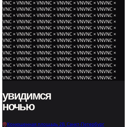
NVNC × VNVNC × VNVNC × VNVNC × VNVNC × VNVNC ×
NVNC × VNVNC × VNVNC × VNVNC × VNVNC × VNVNC ×
NVNC × VNVNC × VNVNC × VNVNC × VNVNC × VNVNC ×
NVNC × VNVNC × VNVNC × VNVNC × VNVNC × VNVNC ×
NVNC × VNVNC × VNVNC × VNVNC × VNVNC × VNVNC ×
NVNC × VNVNC × VNVNC × VNVNC × VNVNC × VNVNC ×
NVNC × VNVNC × VNVNC × VNVNC × VNVNC × VNVNC ×
NVNC × VNVNC × VNVNC × VNVNC × VNVNC × VNVNC ×
NVNC × VNVNC × VNVNC × VNVNC × VNVNC × VNVNC ×
NVNC × VNVNC × VNVNC × VNVNC × VNVNC × VNVNC ×
NVNC × VNVNC × VNVNC × VNVNC × VNVNC × VNVNC ×
NVNC × VNVNC × VNVNC × VNVNC × VNVNC × VNVNC ×
NVNC × VNVNC × VNVNC × VNVNC × VNVNC × VNVNC ×
увидимся
ночью
Конюшенная площадь 2В, Санкт-Петербург