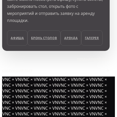
забронировать стол, открыть фото с
мероприятий и отправить заявку на аренду
площадки.
АФИША
БРОНЬ СТОЛОВ
АРЕНДА
ГАЛЕРЕЯ
предыдущий пост
следующий пост
NVNC × VNVNC × VNVNC × VNVNC × VNVNC × VNVNC ×
NVNC × VNVNC × VNVNC × VNVNC × VNVNC × VNVNC ×
NVNC × VNVNC × VNVNC × VNVNC × VNVNC × VNVNC ×
NVNC × VNVNC × VNVNC × VNVNC × VNVNC × VNVNC ×
NVNC × VNVNC × VNVNC × VNVNC × VNVNC × VNVNC ×
NVNC × VNVNC × VNVNC × VNVNC × VNVNC × VNVNC ×
NVNC × VNVNC × VNVNC × VNVNC × VNVNC × VNVNC ×