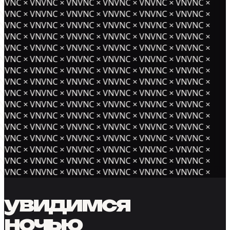
NVNC × VNVNC × VNVNC × VNVNC × VNVNC × VNVNC ×
NVNC × VNVNC × VNVNC × VNVNC × VNVNC × VNVNC ×
NVNC × VNVNC × VNVNC × VNVNC × VNVNC × VNVNC ×
NVNC × VNVNC × VNVNC × VNVNC × VNVNC × VNVNC ×
NVNC × VNVNC × VNVNC × VNVNC × VNVNC × VNVNC ×
NVNC × VNVNC × VNVNC × VNVNC × VNVNC × VNVNC ×
NVNC × VNVNC × VNVNC × VNVNC × VNVNC × VNVNC ×
NVNC × VNVNC × VNVNC × VNVNC × VNVNC × VNVNC ×
NVNC × VNVNC × VNVNC × VNVNC × VNVNC × VNVNC ×
NVNC × VNVNC × VNVNC × VNVNC × VNVNC × VNVNC ×
NVNC × VNVNC × VNVNC × VNVNC × VNVNC × VNVNC ×
NVNC × VNVNC × VNVNC × VNVNC × VNVNC × VNVNC ×
NVNC × VNVNC × VNVNC × VNVNC × VNVNC × VNVNC ×
NVNC × VNVNC × VNVNC × VNVNC × VNVNC × VNVNC ×
NVNC × VNVNC × VNVNC × VNVNC × VNVNC × VNVNC ×
NVNC × VNVNC × VNVNC × VNVNC × VNVNC × VNVNC ×
увидимся
ночью