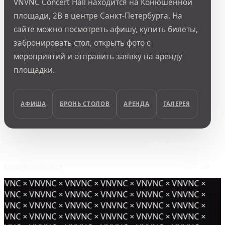
VNVNC Concert Hall находится на Конюшенной
площади, 2В в центре Санкт-Петербурга. На
сайте можно посмотреть афишу, купить билеты,
забронировать стол, открыть фото с
мероприятий и отправить заявку на аренду
площадки.
АФИША
БРОНЬ СТОЛОВ
АРЕНДА
ГАЛЕРЕЯ
предыдущий пост
следующий пост
NVNC × VNVNC × VNVNC × VNVNC × VNVNC × VNVNC ×
NVNC × VNVNC × VNVNC × VNVNC × VNVNC × VNVNC ×
NVNC × VNVNC × VNVNC × VNVNC × VNVNC × VNVNC ×
NVNC × VNVNC × VNVNC × VNVNC × VNVNC × VNVNC ×