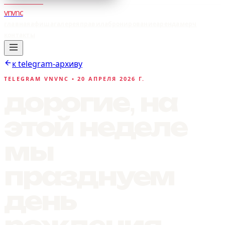
vnvnc
главная
афиша
галерея
правила
бронирование
аренда
мерч
контакты
к telegram-архиву
TELEGRAM VNVNC •
20 АПРЕЛЯ 2026 Г.
дорогие, на
этой неделе
мы
празднуем
день