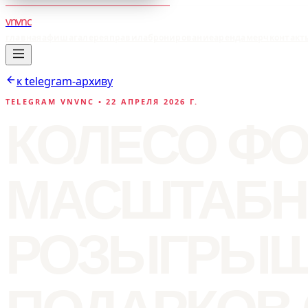
vnvnc
главная
афиша
галерея
правила
бронирование
аренда
мерч
контакт
к telegram-архиву
TELEGRAM VNVNC •
22 АПРЕЛЯ 2026 Г.
КОЛЕСО ФО
МАСШТАБ
РОЗЫГРЫ