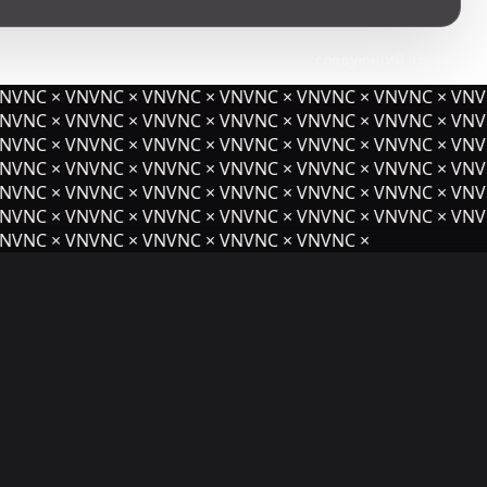
следующий пост
NVNC × VNVNC × VNVNC × VNVNC × VNVNC × VNVNC × VNVN
NVNC × VNVNC × VNVNC × VNVNC × VNVNC × VNVNC × VNVN
NVNC × VNVNC × VNVNC × VNVNC × VNVNC × VNVNC × VNVN
VNC × VNVNC × VNVNC × VNVNC × VNVNC × VNVNC × VNVN
NVNC × VNVNC × VNVNC × VNVNC × VNVNC × VNVNC × VNVN
NVNC × VNVNC × VNVNC × VNVNC × VNVNC × VNVNC × VNVN
NVNC × VNVNC × VNVNC × VNVNC × VNVNC ×