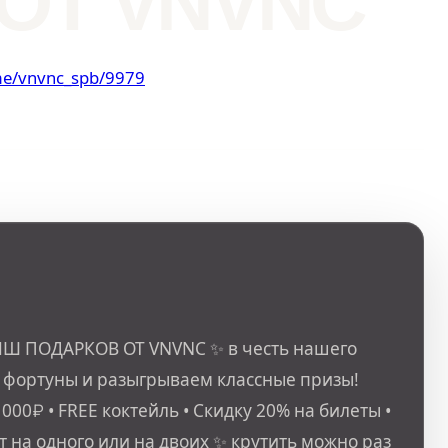
ОТ VNVNC
.me/vnvnc_spb/9979
 ПОДАРКОВ ОТ VNVNC ✨ в честь нашего
 фортуны и разыгрываем классные призы!
 000₽ • FREE коктейль • Скидку 20% на билеты •
ет на одного или на двоих ✨ крутить можно раз