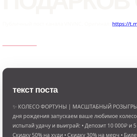
ПОДАРКОВ 
Публичный пост канала VNVNC. Оригинал:
https://t
текст поста
✨ КОЛЕСО ФОРТУНЫ | МАСШТАБНЫЙ РОЗЫГРЫШ
дня рождения запускаем ваше любимое колесо
испытай удачу и выиграй: • Депозит 10 000₽ и 5
Скидку 50% на худи • Скидку 30% на мерч • Бил