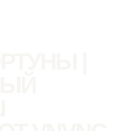
ы
РТУНЫ |
НЫЙ
Ш