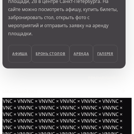
площади, 2В в центре Санкт-Петербурга. На
сайте можно посмотреть афишу, купить билеты,
забронировать стол, открыть фото с
мероприятий и отправить заявку на аренду
площадки.
АФИША
БРОНЬ СТОЛОВ
АРЕНДА
ГАЛЕРЕЯ
предыдущий пост
следующий пост
NVNC × VNVNC × VNVNC × VNVNC × VNVNC × VNVNC ×
NVNC × VNVNC × VNVNC × VNVNC × VNVNC × VNVNC ×
NVNC × VNVNC × VNVNC × VNVNC × VNVNC × VNVNC ×
NVNC × VNVNC × VNVNC × VNVNC × VNVNC × VNVNC ×
NVNC × VNVNC × VNVNC × VNVNC × VNVNC × VNVNC ×
NVNC × VNVNC × VNVNC × VNVNC × VNVNC × VNVNC ×