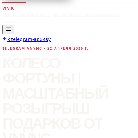
vnvnc
главная
афиша
галерея
правила
бронирование
аренда
мерч
контакты
к telegram-архиву
TELEGRAM VNVNC •
22 АПРЕЛЯ 2026 Г.
КОЛЕСО
ФОРТУНЫ |
МАСШТАБНЫЙ
РОЗЫГРЫШ
ПОДАРКОВ ОТ