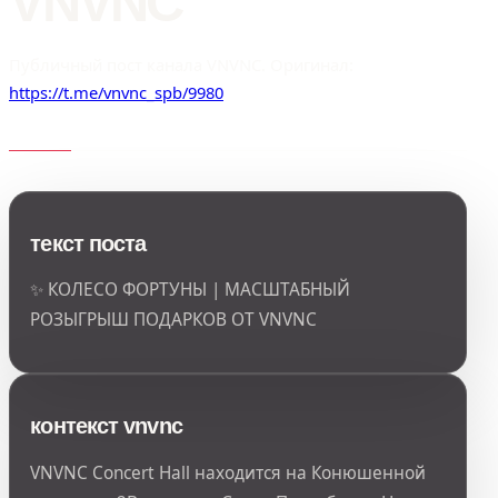
VNVNC
Публичный пост канала VNVNC. Оригинал:
https://t.me/vnvnc_spb/9980
текст поста
✨ КОЛЕСО ФОРТУНЫ | МАСШТАБНЫЙ
РОЗЫГРЫШ ПОДАРКОВ ОТ VNVNC
контекст vnvnc
VNVNC Concert Hall находится на Конюшенной