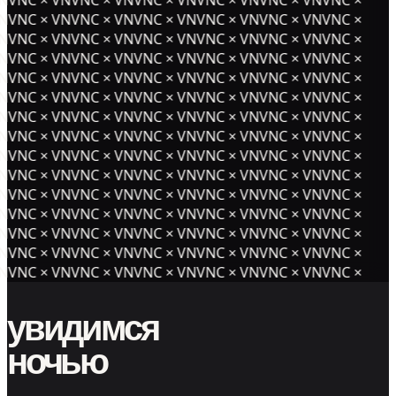
NVNC × VNVNC × VNVNC × VNVNC × VNVNC × VNVNC ×
NVNC × VNVNC × VNVNC × VNVNC × VNVNC × VNVNC ×
NVNC × VNVNC × VNVNC × VNVNC × VNVNC × VNVNC ×
NVNC × VNVNC × VNVNC × VNVNC × VNVNC × VNVNC ×
NVNC × VNVNC × VNVNC × VNVNC × VNVNC × VNVNC ×
NVNC × VNVNC × VNVNC × VNVNC × VNVNC × VNVNC ×
NVNC × VNVNC × VNVNC × VNVNC × VNVNC × VNVNC ×
NVNC × VNVNC × VNVNC × VNVNC × VNVNC × VNVNC ×
NVNC × VNVNC × VNVNC × VNVNC × VNVNC × VNVNC ×
NVNC × VNVNC × VNVNC × VNVNC × VNVNC × VNVNC ×
NVNC × VNVNC × VNVNC × VNVNC × VNVNC × VNVNC ×
NVNC × VNVNC × VNVNC × VNVNC × VNVNC × VNVNC ×
NVNC × VNVNC × VNVNC × VNVNC × VNVNC × VNVNC ×
NVNC × VNVNC × VNVNC × VNVNC × VNVNC × VNVNC ×
увидимся
ночью