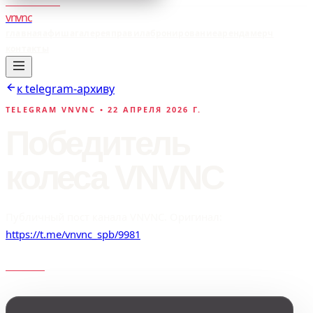
vnvnc
главная
афиша
галерея
правила
бронирование
аренда
мерч
контакты
к telegram-архиву
TELEGRAM VNVNC •
22 АПРЕЛЯ 2026 Г.
Победитель
колеса VNVNC
Публичный пост канала VNVNC. Оригинал:
https://t.me/vnvnc_spb/9981