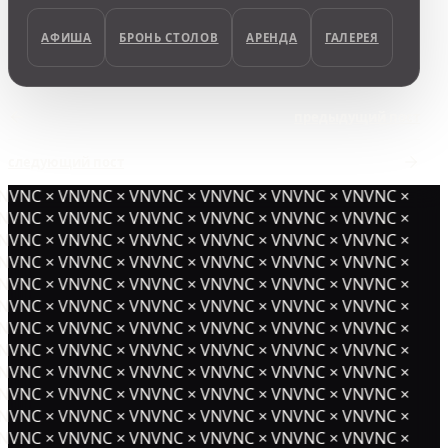
АФИША
БРОНЬ СТОЛОВ
АРЕНДА
ГАЛЕРЕЯ
предыдущий пост
следующий пост
NVNC × VNVNC × VNVNC × VNVNC × VNVNC × VNVNC ×
NVNC × VNVNC × VNVNC × VNVNC × VNVNC × VNVNC ×
NVNC × VNVNC × VNVNC × VNVNC × VNVNC × VNVNC ×
NVNC × VNVNC × VNVNC × VNVNC × VNVNC × VNVNC ×
NVNC × VNVNC × VNVNC × VNVNC × VNVNC × VNVNC ×
NVNC × VNVNC × VNVNC × VNVNC × VNVNC × VNVNC ×
NVNC × VNVNC × VNVNC × VNVNC × VNVNC × VNVNC ×
NVNC × VNVNC × VNVNC × VNVNC × VNVNC × VNVNC ×
NVNC × VNVNC × VNVNC × VNVNC × VNVNC × VNVNC ×
NVNC × VNVNC × VNVNC × VNVNC × VNVNC × VNVNC ×
NVNC × VNVNC × VNVNC × VNVNC × VNVNC × VNVNC ×
NVNC × VNVNC × VNVNC × VNVNC × VNVNC × VNVNC ×