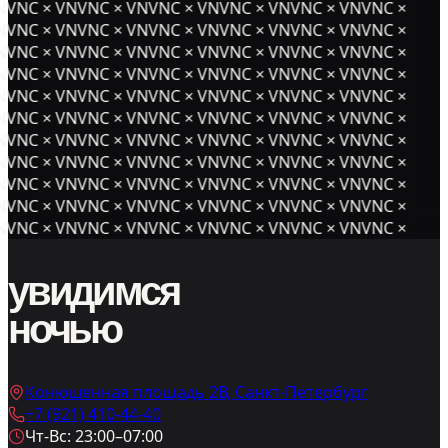
NVNC × VNVNC × VNVNC × VNVNC × VNVNC × VNVNC ×
NVNC × VNVNC × VNVNC × VNVNC × VNVNC × VNVNC ×
NVNC × VNVNC × VNVNC × VNVNC × VNVNC × VNVNC ×
NVNC × VNVNC × VNVNC × VNVNC × VNVNC × VNVNC ×
NVNC × VNVNC × VNVNC × VNVNC × VNVNC × VNVNC ×
NVNC × VNVNC × VNVNC × VNVNC × VNVNC × VNVNC ×
NVNC × VNVNC × VNVNC × VNVNC × VNVNC × VNVNC ×
NVNC × VNVNC × VNVNC × VNVNC × VNVNC × VNVNC ×
NVNC × VNVNC × VNVNC × VNVNC × VNVNC × VNVNC ×
NVNC × VNVNC × VNVNC × VNVNC × VNVNC × VNVNC ×
NVNC × VNVNC × VNVNC × VNVNC × VNVNC × VNVNC ×
увидимся
ночью
Конюшенная площадь 2В, Санкт-Петербург
+7 (921) 410-44-40
Чт-Вс: 23:00–07:00