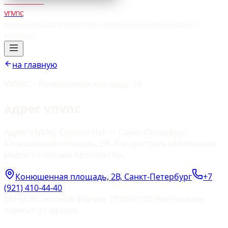
vnvnc
главная
афиша
галерея
правила
бронирование
аренда
мерч
контакты
на главную
VNVNC • Конюшенная площадь 2В
адрес vnvnc
Адрес VNVNC Concert Hall — Санкт-Петербург,
Конюшенная площадь, 2В. Это центральная локация
рядом с Невским проспектом.
Конюшенная площадь, 2В, Санкт-Петербург
+7
(921) 410-44-40
18+
Чт-Вс, ночной формат 23:00-07:00. Расписание
зависит от афиши.